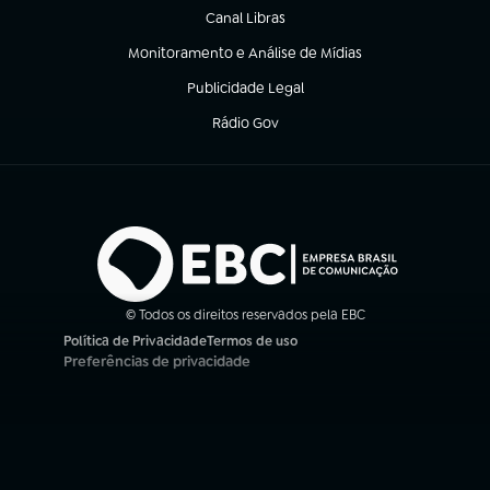
Canal Libras
(abre em nova aba)
Monitoramento e Análise de Mídias
(abre em nova aba)
Publicidade Legal
(abre em nova aba)
Rádio Gov
(abre em nova aba)
© Todos os direitos reservados pela EBC
Política de Privacidade
Termos de uso
(abre em nova aba)
(abre em nova aba)
Preferências de privacidade