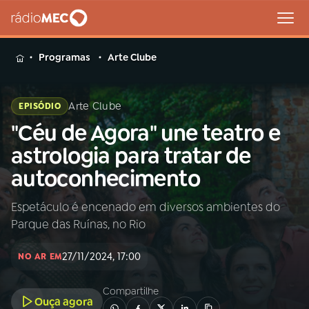
MENU
Programas
Arte Clube
Arte Clube
EPISÓDIO
"Céu de Agora" une teatro e
Buscar
na
astrologia para tratar de
Rádio
Buscar
autoconhecimento
MEC
Espetáculo é encenado em diversos ambientes do
Início
AO VIVO
Parque das Ruínas, no Rio
01
INÍCIO
27/11/2024, 17:00
NO AR EM
Compartilhe
02
A RÁDIO
Ouça agora