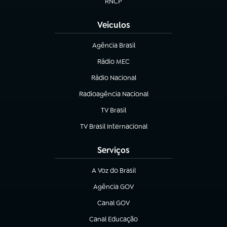
RNCP
(abre em nova aba)
Veículos
Agência Brasil
(abre em nova aba)
Rádio MEC
Rádio Nacional
(abre em nova aba)
Radioagência Nacional
(abre em nova aba)
TV Brasil
(abre em nova aba)
TV Brasil Internacional
(abre em nova aba)
Serviços
A Voz do Brasil
(abre em nova aba)
Agência GOV
(abre em nova aba)
Canal GOV
(abre em nova aba)
Canal Educação
(abre em nova aba)