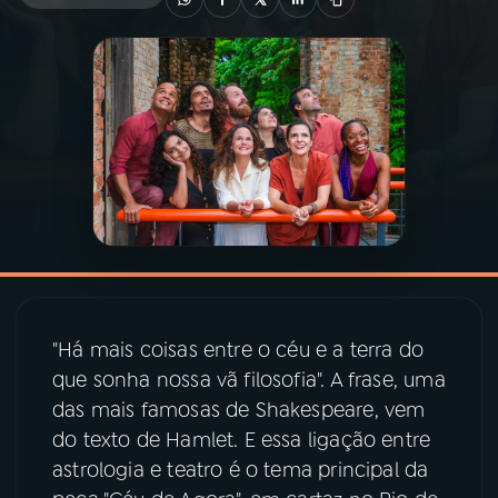
03
PROGRAMAÇÃO
04
PROGRAMAS
05
PODCASTS
06
VIDEOCASTS
"Há mais coisas entre o céu e a terra do
07
ÚLTIMAS
que sonha nossa vã filosofia". A frase, uma
das mais famosas de Shakespeare, vem
08
PRÊMIO RÁDIO MEC
do texto de Hamlet. E essa ligação entre
astrologia e teatro é o tema principal da
ACOMPANHE A RÁDIO MEC