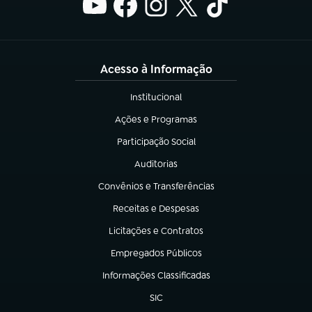
Acesso à Informação
Institucional
(abre em nova aba)
Ações e Programas
(abre em nova aba)
Participação Social
(abre em nova aba)
Auditorias
(abre em nova aba)
Convênios e Transferências
(abre em nova aba)
Receitas e Despesas
(abre em nova aba)
Licitações e Contratos
(abre em nova aba)
Empregados Públicos
(abre em nova aba)
Informações Classificadas
(abre em nova aba)
SIC
(abre em nova aba)