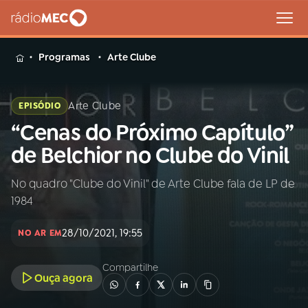
MENU
Programas
Arte Clube
Arte Clube
EPISÓDIO
“Cenas do Próximo Capítulo”
Buscar
na
de Belchior no Clube do Vinil
Rádio
Buscar
MEC
No quadro "Clube do Vinil" de Arte Clube fala de LP de
1984
Início
AO VIVO
28/10/2021, 19:55
NO AR EM
01
INÍCIO
Compartilhe
Ouça agora
02
A RÁDIO