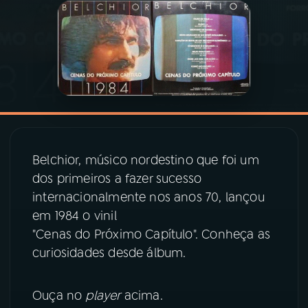
03
PROGRAMAÇÃO
04
PROGRAMAS
05
PODCASTS
Belchior, músico nordestino que foi um
06
VIDEOCASTS
dos primeiros a fazer sucesso
internacionalmente nos anos 70, lançou
em 1984 o vinil
07
ÚLTIMAS
"Cenas do Próximo Capítulo". Conheça as
curiosidades desde álbum.
08
PRÊMIO RÁDIO MEC
Ouça no
player
acima.
ACOMPANHE A RÁDIO MEC