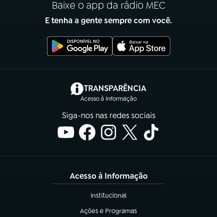
Baixe o app da rádio MEC
E tenha a gente sempre com você.
(abre em nova aba)
TRANSPARÊNCIA
Acesso à Informação
Siga-nos nas redes sociais
Acesso à Informação
Institucional
(abre em nova aba)
Ações e Programas
(abre em nova aba)