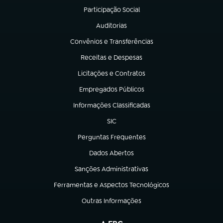
Participação Social
(abre em nova aba)
Auditorias
(abre em nova aba)
Convênios e Transferências
(abre em nova aba)
Receitas e Despesas
(abre em nova aba)
Licitações e Contratos
(abre em nova aba)
Empregados Públicos
(abre em nova aba)
Informações Classificadas
(abre em nova aba)
SIC
(abre em nova aba)
Perguntas Frequentes
(abre em nova aba)
Dados Abertos
(abre em nova aba)
Sanções Administrativas
(abre em nova aba)
Ferramentas e Aspectos Tecnológicos
(abre em nova aba)
Outras Informações
(abre em nova aba)