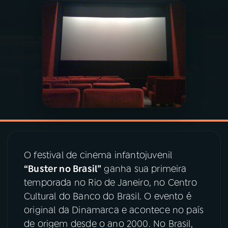
03
PROGRAMAÇÃO
04
PROGRAMAS
05
PODCASTS
06
VIDEOCASTS
O festival de cinema infantojuvenil
07
ÚLTIMAS
“Buster no Brasil”
ganha sua primeira
temporada no Rio de Janeiro, no Centro
08
PRÊMIO RÁDIO MEC
Cultural do Banco do Brasil. O evento é
original da Dinamarca e acontece no país
de origem desde o ano 2000. No Brasil,
ACOMPANHE A RÁDIO MEC