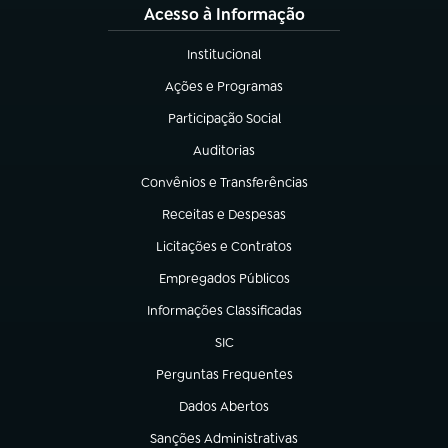
Acesso à Informação
Institucional
(abre em nova aba)
Ações e Programas
(abre em nova aba)
Participação Social
(abre em nova aba)
Auditorias
(abre em nova aba)
Convênios e Transferências
(abre em nova aba)
Receitas e Despesas
(abre em nova aba)
Licitações e Contratos
(abre em nova aba)
Empregados Públicos
(abre em nova aba)
Informações Classificadas
(abre em nova aba)
SIC
(abre em nova aba)
Perguntas Frequentes
(abre em nova aba)
Dados Abertos
(abre em nova aba)
Sanções Administrativas
(abre em nova aba)