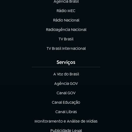
Agência Brasil
(abre em nova aba)
Rádio MEC
Rádio Nacional
(abre em nova aba)
Radioagência Nacional
(abre em nova aba)
TV Brasil
(abre em nova aba)
TV Brasil Internacional
(abre em nova aba)
Serviços
A Voz do Brasil
(abre em nova aba)
Agência GOV
(abre em nova aba)
Canal GOV
(abre em nova aba)
Canal Educação
(abre em nova aba)
Canal Libras
(abre em nova aba)
Monitoramento e Análise de Mídias
(abre em nova aba)
Publicidade Legal