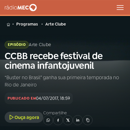
MENU
Programas
Arte Clube
Arte Clube
EPISÓDIO
CCBB recebe festival de
Buscar
na
cinema infantojuvenil
Rádio
Buscar
MEC
“Buster no Brasil” ganha sua primeira temporada no
Rio de Janeiro
Início
AO VIVO
04/07/2017, 18:59
PUBLICADO EM
01
INÍCIO
Compartilhe
Ouça agora
02
A RÁDIO