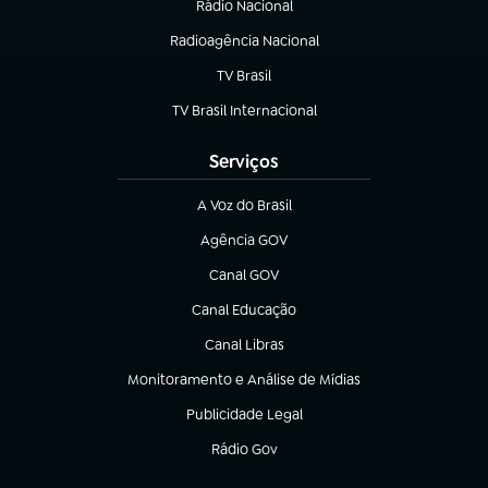
Rádio Nacional
(abre em nova aba)
Radioagência Nacional
(abre em nova aba)
TV Brasil
(abre em nova aba)
TV Brasil Internacional
(abre em nova aba)
Serviços
A Voz do Brasil
(abre em nova aba)
Agência GOV
(abre em nova aba)
Canal GOV
(abre em nova aba)
Canal Educação
(abre em nova aba)
Canal Libras
(abre em nova aba)
Monitoramento e Análise de Mídias
(abre em nova aba)
Publicidade Legal
(abre em nova aba)
Rádio Gov
(abre em nova aba)