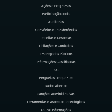
Ações e Programas
(abre em nova aba)
Participação Social
(abre em nova aba)
Auditorias
(abre em nova aba)
Convênios e Transferências
(abre em nova aba)
Receitas e Despesas
(abre em nova aba)
Licitações e Contratos
(abre em nova aba)
Empregados Públicos
(abre em nova aba)
Informações Classificadas
(abre em nova aba)
SIC
(abre em nova aba)
Perguntas Frequentes
(abre em nova aba)
Dados Abertos
(abre em nova aba)
Sanções Administrativas
(abre em nova aba)
Ferramentas e Aspectos Tecnológicos
(abre em nova aba)
Outras Informações
(abre em nova aba)