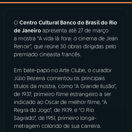
03
PROGRAMAÇÃO
O
Centro Cultural Banco do Brasil do Rio
de Janeiro
apresenta até 27 de março
04
PROGRAMAS
a mostra “A vida lá fora: o cinema de Jean
Renoir”, que reúne 30 obras dirigidas pelo
05
PODCASTS
premiado cineasta francês.
Em bate-papo no Arte Clube, o curador
06
VIDEOCASTS
Júlio Bezerra comentou os principais
títulos da mostra, como “A Grande Ilusão”,
07
ÚLTIMAS
de 1937, primeiro filme estrangeiro a ser
indicado ao Oscar de melhor filme, “A
Regra do Jogo”, de 1939, e “O Rio
08
PRÊMIO RÁDIO MEC
Sagrado”, de 1951, primeiro longa-
metragem colorido de sua carreira.
ACOMPANHE A RÁDIO MEC