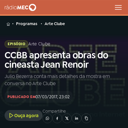
MENU
Programas
Arte Clube
Arte Clube
EPISÓDIO
CCBB apresenta obras do
Buscar
na
cineasta Jean Renoir
Rádio
Buscar
MEC
Julio Bezerra conta mais detalhes da mostra em
conversa no Arte Clube
Início
AO VIVO
07/03/2017, 23:02
PUBLICADO EM
01
INÍCIO
Compartilhe
Ouça agora
02
A RÁDIO