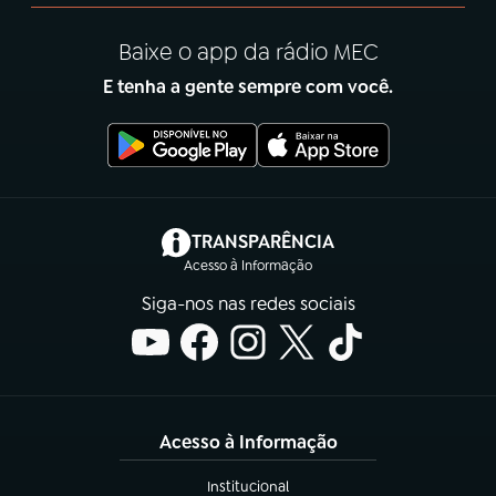
Baixe o app da rádio MEC
E tenha a gente sempre com você.
(abre em nova aba)
TRANSPARÊNCIA
Acesso à Informação
Siga-nos nas redes sociais
Acesso à Informação
Institucional
(abre em nova aba)