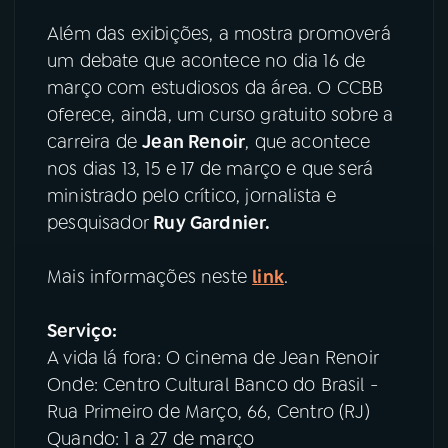
Além das exibições, a mostra promoverá
YouTube
Facebook
um debate que acontece no dia 16 de
março com estudiosos da área. O CCBB
Instagram
X
oferece, ainda, um curso gratuito sobre a
carreira de
Jean Renoir
, que acontece
TikTok
nos dias 13, 15 e 17 de março e que será
ministrado pelo crítico, jornalista e
pesquisador
Ruy Gardnier.
Mais informações neste
link
.
Serviço:
A vida lá fora: O cinema de Jean Renoir
Onde: Centro Cultural Banco do Brasil -
Rua Primeiro de Março, 66, Centro (RJ)
Quando: 1 a 27 de março