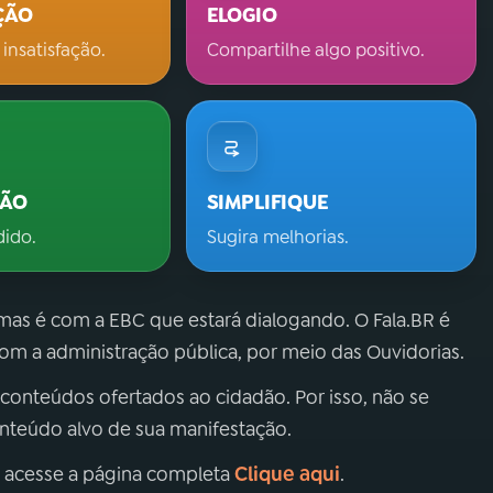
ÇÃO
ELOGIO
 insatisfação.
Compartilhe algo positivo.
ÇÃO
SIMPLIFIQUE
dido.
Sugira melhorias.
 mas é com a EBC que estará dialogando. O Fala.BR é
m a administração pública, por meio das Ouvidorias.
 conteúdos ofertados ao cidadão. Por isso, não se
onteúdo alvo de sua manifestação.
Clique aqui
, acesse a página completa
.