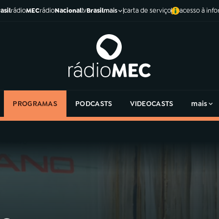
asil
rádio
MEC
rádio
Nacional
tv
Brasil
carta de serviço
acesso à inf
mais
PROGRAMAS
PODCASTS
VIDEOCASTS
mais