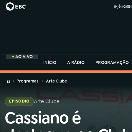
agência
Br
AO VIVO
INÍCIO
A RÁDIO
PROGRAMAÇÃO
MENU
Programas
Arte Clube
Buscar
na
Arte Clube
EPISÓDIO
Rádio
Buscar
MEC
Cassiano é
Buscar
na
Rádio
Início
AO VIVO