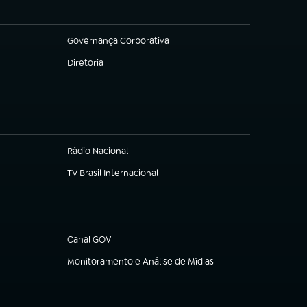
Governança Corporativa
(abre em nova aba)
Diretoria
(abre em nova aba)
Rádio Nacional
(abre em nova aba)
TV Brasil Internacional
(abre em nova aba)
Canal GOV
(abre em nova aba)
Monitoramento e Análise de Mídias
(abre em nova aba)