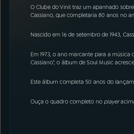
07
ÚLTIMAS
O Clube do Vinil traz um apanhado sobre
Cassiano, que completaria 80 anos no an
08
PRÊMIO RÁDIO MEC
Nascido em 16 de setembro de 1943, Cass
ACOMPANHE A RÁDIO MEC
Em 1973, o ano marcante para a música
YouTube
Facebook
Cassiano", o álbum de Soul Music acresce
Instagram
X
Este álbum completa 50 anos do lançam
TikTok
Ouça o quadro completo no
player
acim