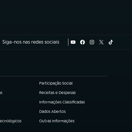
Siga-nos nas redes sociais
Participação Social
(abre em nova aba)
as
Receitas e Despesas
(abre em nova aba)
Informações Classificadas
(abre em nova aba)
Dados Abertos
(abre em nova aba)
Tecnológicos
Outras Informações
(abre em nova aba)