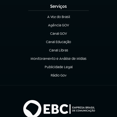
Serviços
A Voz do Brasil
(abre em nova aba)
Agência GOV
(abre em nova aba)
Canal GOV
(abre em nova aba)
Canal Educação
(abre em nova aba)
Canal Libras
(abre em nova aba)
Monitoramento e Análise de Mídias
(abre em nova aba)
Publicidade Legal
(abre em nova aba)
Rádio Gov
(abre em nova aba)