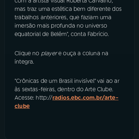
com a artista visual Roberta Carvalho,
mas traz uma estética bem diferente dos
YouTube
Facebook
trabalhos anteriores, que faziam uma
imersão mais profunda no universo
Instagram
X
equatorial de Belém", conta Fabrício.
TikTok
Clique no
player
e ouça a coluna na
íntegra.
"Crônicas de um Brasil invisível" vai ao ar
às sextas-feiras, dentro do Arte Clube.
Acesse: http://
radios.ebc.com.br/arte-
clube