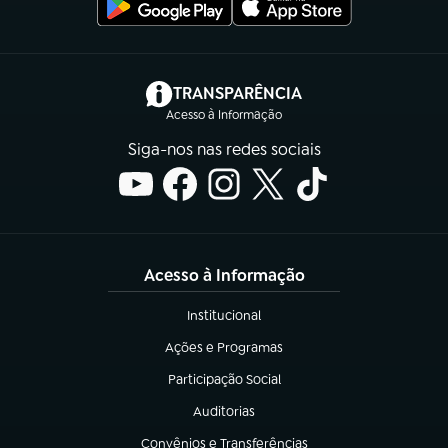
(abre em nova aba)
TRANSPARÊNCIA
Acesso à Informação
Siga-nos nas redes sociais
Acesso à Informação
Institucional
(abre em nova aba)
Ações e Programas
(abre em nova aba)
Participação Social
(abre em nova aba)
Auditorias
(abre em nova aba)
Convênios e Transferências