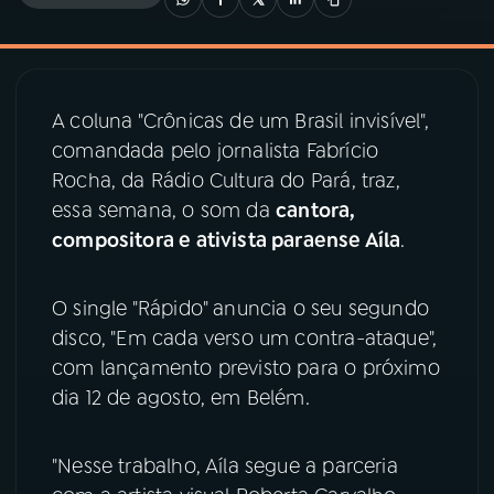
03
PROGRAMAÇÃO
A coluna "Crônicas de um Brasil invisível",
04
PROGRAMAS
comandada pelo jornalista Fabrício
Rocha, da Rádio Cultura do Pará, traz,
05
PODCASTS
essa semana, o som da
cantora,
compositora e ativista paraense Aíla
.
06
VIDEOCASTS
O single "Rápido" anuncia o seu segundo
disco, "Em cada verso um contra-ataque",
07
ÚLTIMAS
com lançamento previsto para o próximo
dia 12 de agosto, em Belém.
08
PRÊMIO RÁDIO MEC
"Nesse trabalho, Aíla segue a parceria
ACOMPANHE A RÁDIO MEC