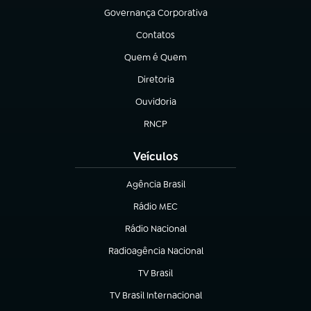
Governança Corporativa
(abre em nova aba)
Contatos
(abre em nova aba)
Quem é Quem
(abre em nova aba)
Diretoria
(abre em nova aba)
Ouvidoria
(abre em nova aba)
RNCP
(abre em nova aba)
Veículos
Agência Brasil
(abre em nova aba)
Rádio MEC
Rádio Nacional
(abre em nova aba)
Radioagência Nacional
(abre em nova aba)
TV Brasil
(abre em nova aba)
TV Brasil Internacional
(abre em nova aba)