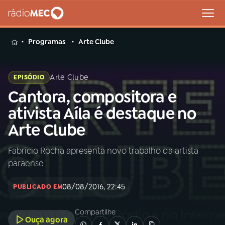
MENU
Programas
Arte Clube
Arte Clube
EPISÓDIO
Cantora, compositora e
Buscar
na
ativista Aíla é destaque no
Rádio
Buscar
Arte Clube
MEC
Fabrício Rocha apresenta novo trabalho da artista
Início
AO VIVO
paraense
01
INÍCIO
08/08/2016, 22:45
PUBLICADO EM
Compartilhe
02
A RÁDIO
Ouça agora