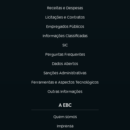
(abre em nova aba)
Receitas e Despesas
(abre em nova aba)
Licitações e Contratos
(abre em nova aba)
Empregados Públicos
(abre em nova aba)
Informações Classificadas
(abre em nova aba)
SIC
(abre em nova aba)
Perguntas Frequentes
(abre em nova aba)
Dados Abertos
(abre em nova aba)
Sanções Administrativas
(abre em nova aba)
Ferramentas e Aspectos Tecnológicos
(abre em nova aba)
Outras Informações
(abre em nova aba)
A EBC
Quem somos
(abre em nova aba)
Imprensa
(abre em nova aba)