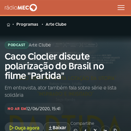
MENU
Programas
Arte Clube
Arte Clube
PODCAST
Caco Ciocler discute
Buscar
na
polarização do Brasil no
Rádio
Buscar
filme "Partida"
MEC
Em entrevista, ator também fala sobre série e lista
Início
AO VIVO
solidária
01
INÍCIO
12/06/2020, 15:41
NO AR EM
Compartilhe
02
A RÁDIO
Baixar
Ouça agora