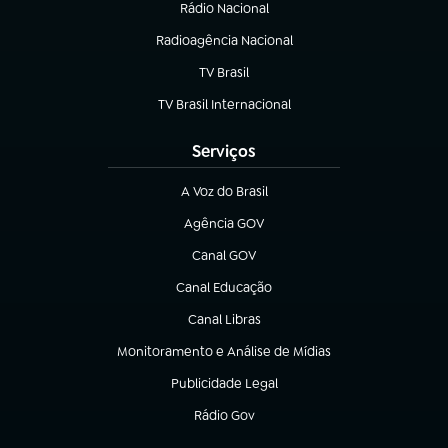
Rádio Nacional
(abre em nova aba)
Radioagência Nacional
(abre em nova aba)
TV Brasil
(abre em nova aba)
TV Brasil Internacional
(abre em nova aba)
Serviços
A Voz do Brasil
(abre em nova aba)
Agência GOV
(abre em nova aba)
Canal GOV
(abre em nova aba)
Canal Educação
(abre em nova aba)
Canal Libras
(abre em nova aba)
Monitoramento e Análise de Mídias
(abre em nova aba)
Publicidade Legal
(abre em nova aba)
Rádio Gov
(abre em nova aba)