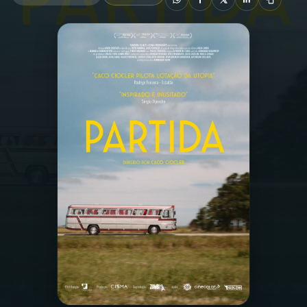
03
PROGRAMAÇÃO
04
PROGRAMAS
05
PODCASTS
06
VIDEOCASTS
07
ÚLTIMAS
08
PRÊMIO RÁDIO MEC
ACOMPANHE A RÁDIO MEC