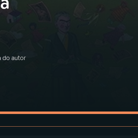
ça
a do autor