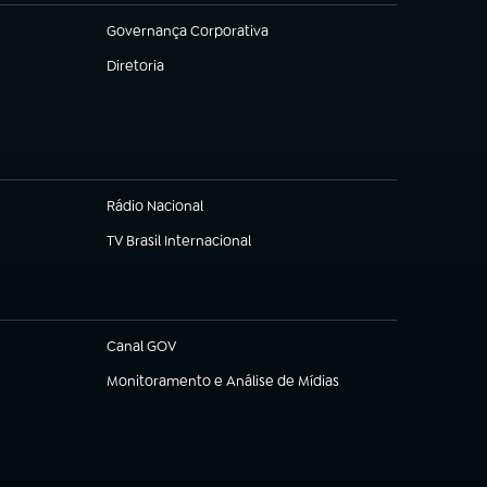
Governança Corporativa
(abre em nova aba)
Diretoria
(abre em nova aba)
Rádio Nacional
(abre em nova aba)
TV Brasil Internacional
(abre em nova aba)
Canal GOV
(abre em nova aba)
Monitoramento e Análise de Mídias
(abre em nova aba)