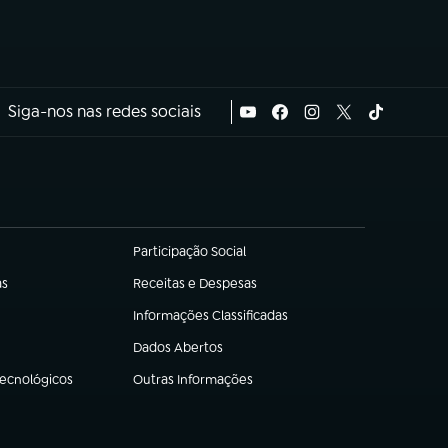
Siga-nos nas redes sociais
Participação Social
(abre em nova aba)
as
Receitas e Despesas
(abre em nova aba)
Informações Classificadas
(abre em nova aba)
Dados Abertos
(abre em nova aba)
Tecnológicos
Outras Informações
(abre em nova aba)