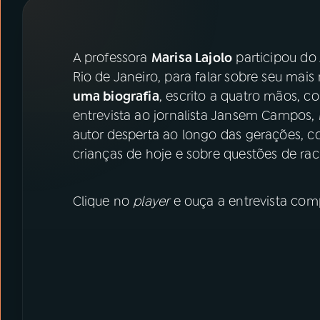
07
ÚLTIMAS
08
PRÊMIO RÁDIO MEC
A professora
Marisa Lajolo
participou do 
Rio de Janeiro, para falar sobre seu mais 
uma biografia
, escrito a quatro mãos, c
ACOMPANHE A RÁDIO MEC
entrevista ao jornalista Jansem Campos, 
YouTube
Facebook
autor desperta ao longo das gerações, co
crianças de hoje e sobre questões de ra
Instagram
X
Clique no
player
e ouça a entrevista comp
TikTok