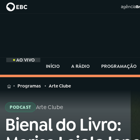
agência
Br
AO VIVO
INÍCIO
A RÁDIO
PROGRAMAÇÃO
MENU
Programas
Arte Clube
Buscar
na
Arte Clube
PODCAST
Rádio
Buscar
MEC
Bienal do Livro:
Buscar
na
Rádio
Início
AO VIVO