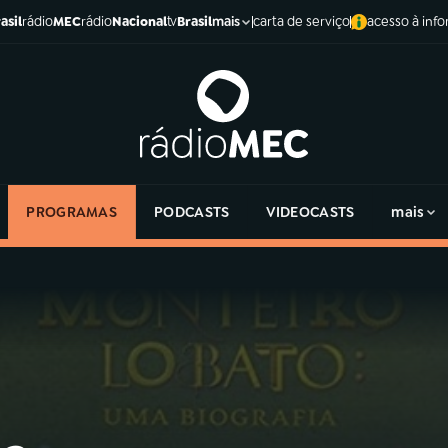
asil
rádio
MEC
rádio
Nacional
tv
Brasil
carta de serviço
acesso à inf
mais
PROGRAMAS
PODCASTS
VIDEOCASTS
mais