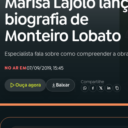
Marisa Lajolo lan
MEC
biografia de
01
INÍCIO
Monteiro Lobato
02
A RÁDIO
Especialista fala sobre como compreender a obr
03
PROGRAMAÇÃO
07/09/2019, 15:45
NO AR EM
04
PROGRAMAS
Compartilhe
Ouça agora
Baixar
05
PODCASTS
06
VIDEOCASTS