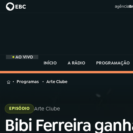
agência
Br
AO VIVO
INÍCIO
A RÁDIO
PROGRAMAÇÃO
MENU
Programas
Arte Clube
Buscar
na
Rádio
Arte Clube
Buscar
EPISÓDIO
MEC
Buscar
Bibi Ferreira ganh
na
Rádio
Início
AO VIVO