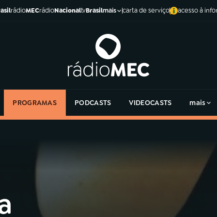
asil
rádio
MEC
rádio
Nacional
tv
Brasil
carta de serviço
acesso à inf
mais
PROGRAMAS
PODCASTS
VIDEOCASTS
mais
a