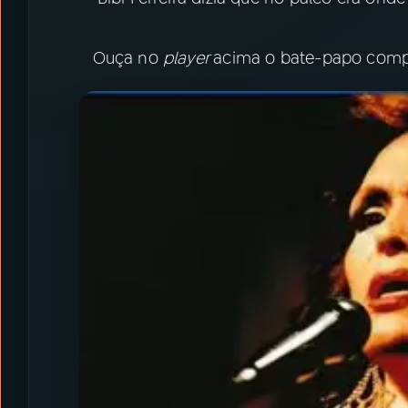
Ouça no
player
acima o bate-papo comp