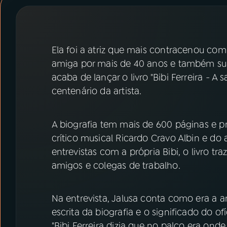
07
ÚLTIMAS
08
PRÊMIO RÁDIO MEC
Ela foi a atriz que mais contracenou com B
amiga por mais de 40 anos e também sua bi
ACOMPANHE A RÁDIO MEC
acaba de lançar o livro "Bibi Ferreira - A
centenário da artista.
YouTube
Facebook
Instagram
X
A biografia tem mais de 600 páginas e pr
crítico musical Ricardo Cravo Albin e do 
TikTok
entrevistas com a própria Bibi, o livro t
amigos e colegas de trabalho.
Na entrevista, Jalusa conta como era a 
escrita da biografia e o significado do ofí
"Bibi Ferreira dizia que no palco era ond