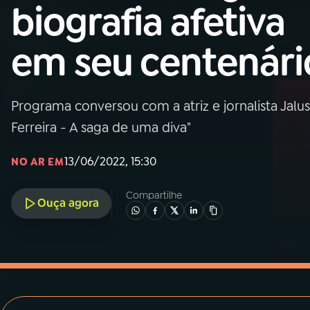
MEC
biografia afetiva
01
INÍCIO
em seu centenári
02
A RÁDIO
Programa conversou com a atriz e jornalista Jalusa 
Ferreira - A saga de uma diva"
03
PROGRAMAÇÃO
13/06/2022, 15:30
NO AR EM
04
PROGRAMAS
Compartilhe
Ouça agora
05
PODCASTS
06
VIDEOCASTS