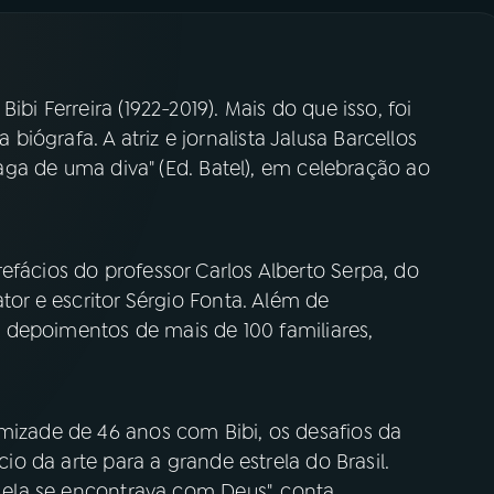
ibi Ferreira (1922-2019). Mais do que isso, foi
ógrafa. A atriz e jornalista Jalusa Barcellos
 saga de uma diva" (Ed. Batel), em celebração ao
efácios do professor Carlos Alberto Serpa, do
ator e escritor Sérgio Fonta. Além de
raz depoimentos de mais de 100 familiares,
amizade de 46 anos com Bibi, os desafios da
cio da arte para a grande estrela do Brasil.
e ela se encontrava com Deus", conta.