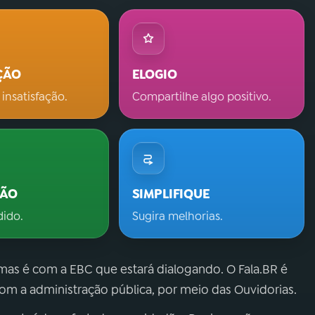
ÇÃO
ELOGIO
 insatisfação.
Compartilhe algo positivo.
ÇÃO
SIMPLIFIQUE
dido.
Sugira melhorias.
 mas é com a EBC que estará dialogando. O Fala.BR é
m a administração pública, por meio das Ouvidorias.