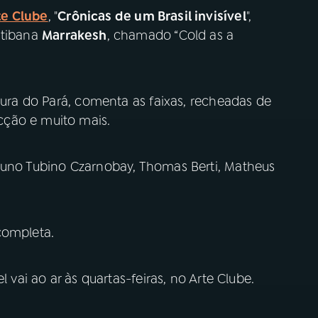
te Clube
, "
Crônicas de um Brasil invisível
",
itibana
Marrakesh
, chamado “Cold as a
ltura do Pará, comenta as faixas, recheadas de
ecção e muito mais.
runo Tubino Czarnobay, Thomas Berti, Matheus
completa.
l vai ao ar às quartas-feiras, no Arte Clube.