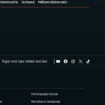
VIDEOCASTS
ÚLTIMAS
PRÊMIO RÁDIO MEC
Siga-nos nas redes sociais
Participação Social
(abre em nova aba)
as
Receitas e Despesas
(abre em nova aba)