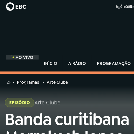
agência
Br
AO VIVO
INÍCIO
A RÁDIO
PROGRAMAÇÃO
MENU
Programas
Arte Clube
Buscar
na
Arte Clube
EPISÓDIO
Rádio
Buscar
MEC
Banda curitibana
Buscar
na
Rádio
Início
AO VIVO