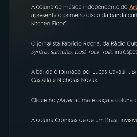
07
ÚLTIMAS
A coluna de música independente do
Ar
apresenta o primeiro disco da banda cur
08
PRÊMIO RÁDIO MEC
Kitchen Floor”.
O jornalista Fabrício Rocha, da Rádio Cu
ACOMPANHE A RÁDIO MEC
synths
,
samples
,
post-rock
,
folk
, introsp
YouTube
Facebook
A banda é formada por Lucas Cavallin, B
Instagram
X
Castella e Nicholas Novak.
TikTok
Clique no
player
acima e ouça a coluna 
A coluna Crônicas de de um Brasil invisíve