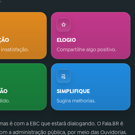
.
ÇÃO
ELOGIO
 insatisfação.
Compartilhe algo positivo.
ÇÃO
SIMPLIFIQUE
dido.
Sugira melhorias.
 mas é com a EBC que estará dialogando. O Fala.BR é
m a administração pública, por meio das Ouvidorias.