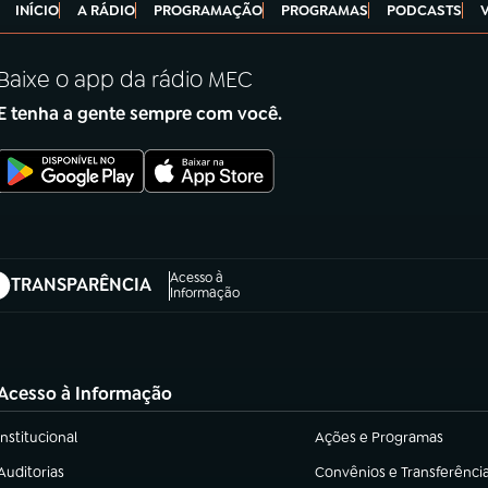
INÍCIO
A RÁDIO
PROGRAMAÇÃO
PROGRAMAS
PODCASTS
Baixe o app da rádio MEC
E tenha a gente sempre com você.
Acesso à
TRANSPARÊNCIA
abre em nova aba)
Informação
Acesso à Informação
Institucional
Ações e Programas
(abre em nova aba)
(abre em nova aba)
Auditorias
Convênios e Transferênci
(abre em nova aba)
(abre em nova aba)