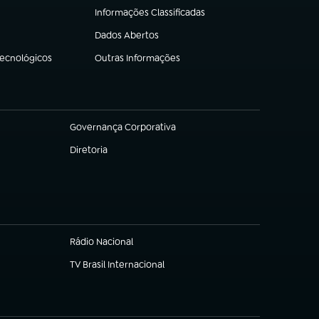
Informações Classificadas
(abre em nova aba)
Dados Abertos
(abre em nova aba)
Tecnológicos
Outras Informações
(abre em nova aba)
Governança Corporativa
(abre em nova aba)
Diretoria
(abre em nova aba)
Rádio Nacional
(abre em nova aba)
TV Brasil Internacional
(abre em nova aba)