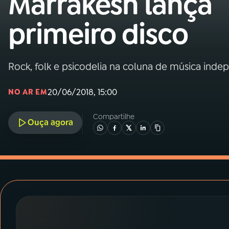
Marrakesh lança
MEC
primeiro disco
01
INÍCIO
02
A RÁDIO
Rock, folk e psicodelia na coluna de música ind
20/06/2018, 15:00
NO AR EM
03
PROGRAMAÇÃO
Compartilhe
Ouça agora
04
PROGRAMAS
05
PODCASTS
06
VIDEOCASTS