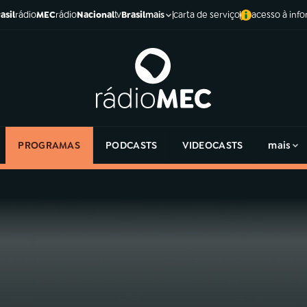
asil
rádio
MEC
rádio
Nacional
tv
Brasil
carta de serviço
acesso à inf
mais
PROGRAMAS
PODCASTS
VIDEOCASTS
mais