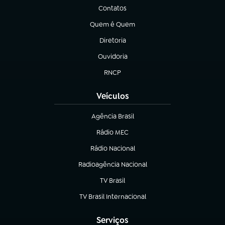
Contatos
(abre em nova aba)
Quem é Quem
(abre em nova aba)
Diretoria
(abre em nova aba)
Ouvidoria
(abre em nova aba)
RNCP
(abre em nova aba)
Veículos
Agência Brasil
(abre em nova aba)
Rádio MEC
Rádio Nacional
(abre em nova aba)
Radioagência Nacional
(abre em nova aba)
TV Brasil
(abre em nova aba)
TV Brasil Internacional
(abre em nova aba)
Serviços