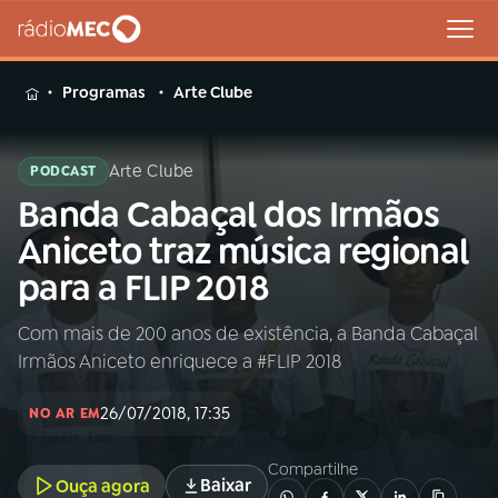
MENU
Programas
Arte Clube
Arte Clube
PODCAST
Banda Cabaçal dos Irmãos
Buscar
na
Aniceto traz música regional
Rádio
Buscar
para a FLIP 2018
MEC
Com mais de 200 anos de existência, a Banda Cabaçal
Início
AO VIVO
Irmãos Aniceto enriquece a #FLIP 2018
01
INÍCIO
26/07/2018, 17:35
NO AR EM
Compartilhe
02
A RÁDIO
Baixar
Ouça agora