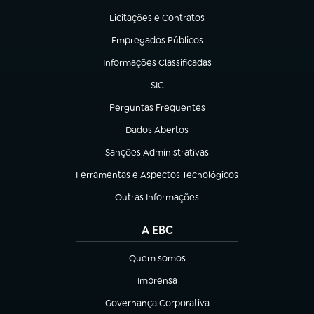
Licitações e Contratos
(abre em nova aba)
Empregados Públicos
(abre em nova aba)
Informações Classificadas
(abre em nova aba)
SIC
(abre em nova aba)
Perguntas Frequentes
(abre em nova aba)
Dados Abertos
(abre em nova aba)
Sanções Administrativas
(abre em nova aba)
Ferramentas e Aspectos Tecnológicos
(abre em nova aba)
Outras Informações
(abre em nova aba)
A EBC
Quem somos
(abre em nova aba)
Imprensa
(abre em nova aba)
Governança Corporativa
(abre em nova aba)