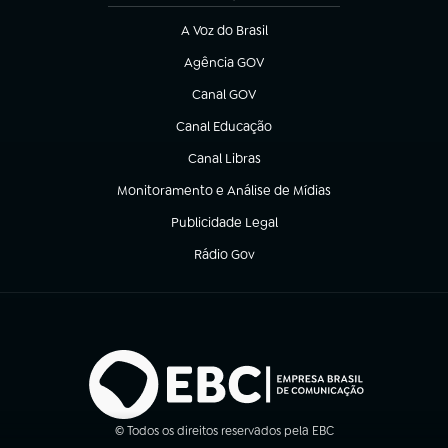
A Voz do Brasil
(abre em nova aba)
Agência GOV
(abre em nova aba)
Canal GOV
(abre em nova aba)
Canal Educação
(abre em nova aba)
Canal Libras
(abre em nova aba)
Monitoramento e Análise de Mídias
(abre em nova aba)
Publicidade Legal
(abre em nova aba)
Rádio Gov
(abre em nova aba)
© Todos os direitos reservados pela EBC