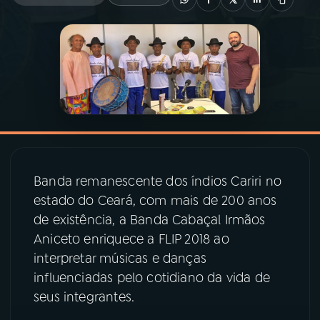
03
PROGRAMAÇÃO
04
PROGRAMAS
05
PODCASTS
06
VIDEOCASTS
Banda remanescente dos índios Cariri no
estado do Ceará, com mais de 200 anos
de existência, a Banda Cabaçal Irmãos
07
ÚLTIMAS
Aniceto enriquece a FLIP 2018 ao
interpretar músicas e danças
08
PRÊMIO RÁDIO MEC
influenciadas pelo cotidiano da vida de
seus integrantes.
ACOMPANHE A RÁDIO MEC