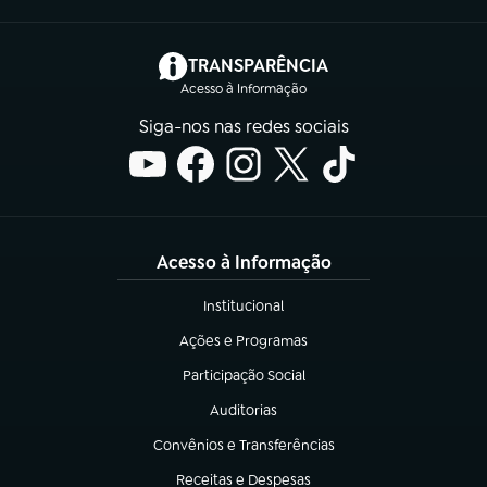
(abre em nova aba)
TRANSPARÊNCIA
Acesso à Informação
Siga-nos nas redes sociais
Acesso à Informação
Institucional
(abre em nova aba)
Ações e Programas
(abre em nova aba)
Participação Social
(abre em nova aba)
Auditorias
(abre em nova aba)
Convênios e Transferências
(abre em nova aba)
Receitas e Despesas
(abre em nova aba)