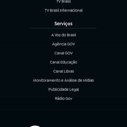
TV Brasil
(abre em nova aba)
TV Brasil Internacional
(abre em nova aba)
Serviços
A Voz do Brasil
(abre em nova aba)
Agência GOV
(abre em nova aba)
Canal GOV
(abre em nova aba)
Canal Educação
(abre em nova aba)
Canal Libras
(abre em nova aba)
Monitoramento e Análise de Mídias
(abre em nova aba)
Publicidade Legal
(abre em nova aba)
Rádio Gov
(abre em nova aba)