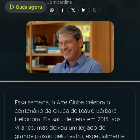
Compartilhe
Ouça agora
03
PROGRAMAÇÃO
04
PROGRAMAS
05
PODCASTS
06
VIDEOCASTS
07
ÚLTIMAS
Essa semana, o Arte Clube celebra o
centenário da crítica de teatro Bárbara
08
PRÊMIO RÁDIO MEC
Heliodora. Ela saiu de cena em 2015, aos
91 anos, mas deixou um legado de
grande paixão pelo teatro, especialmente
ACOMPANHE A RÁDIO MEC