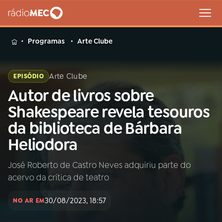
MENU
Programas
Arte Clube
Arte Clube
EPISÓDIO
Autor de livros sobre
Buscar
na
Shakespeare revela tesouros
Rádio
Buscar
da biblioteca de Bárbara
MEC
Heliodora
Início
AO VIVO
José Roberto de Castro Neves adquiriu parte do
acervo da crítica de teatro
01
INÍCIO
30/08/2023, 18:57
NO AR EM
02
A RÁDIO