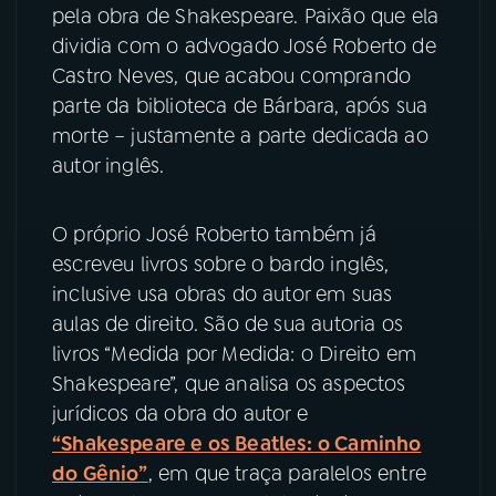
pela obra de Shakespeare. Paixão que ela
dividia com o advogado José Roberto de
YouTube
Facebook
Castro Neves, que acabou comprando
parte da biblioteca de Bárbara, após sua
Instagram
X
morte – justamente a parte dedicada ao
TikTok
autor inglês.
O próprio José Roberto também já
escreveu livros sobre o bardo inglês,
inclusive usa obras do autor em suas
aulas de direito. São de sua autoria os
livros “Medida por Medida: o Direito em
Shakespeare”, que analisa os aspectos
jurídicos da obra do autor e
“Shakespeare e os Beatles: o Caminho
do Gênio”
, em que traça paralelos entre