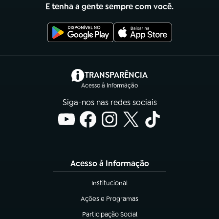
E tenha a gente sempre com você.
(abre em nova aba)
TRANSPARÊNCIA
Acesso à Informação
Siga-nos nas redes sociais
Acesso à Informação
Institucional
(abre em nova aba)
Ações e Programas
(abre em nova aba)
Participação Social
(abre em nova aba)