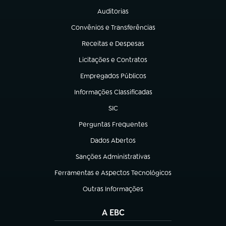
Auditorias
(abre em nova aba)
Convênios e Transferências
(abre em nova aba)
Receitas e Despesas
(abre em nova aba)
Licitações e Contratos
(abre em nova aba)
Empregados Públicos
(abre em nova aba)
Informações Classificadas
(abre em nova aba)
SIC
(abre em nova aba)
Perguntas Frequentes
(abre em nova aba)
Dados Abertos
(abre em nova aba)
Sanções Administrativas
(abre em nova aba)
Ferramentas e Aspectos Tecnológicos
(abre em nova aba)
Outras Informações
(abre em nova aba)
A EBC