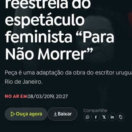
reestreia do
MEC
espetáculo
01
INÍCIO
feminista “Para
02
A RÁDIO
Não Morrer”
03
PROGRAMAÇÃO
Peça é uma adaptação da obra do escritor urugu
04
PROGRAMAS
Rio de Janeiro.
05
PODCASTS
08/03/2019, 20:27
NO AR EM
Compartilhe
Ouça agora
Baixar
06
VIDEOCASTS