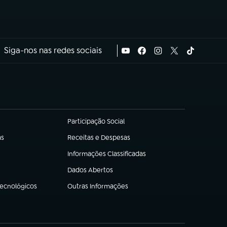
Siga-nos nas redes sociais
Participação Social
(abre em nova aba)
as
Receitas e Despesas
(abre em nova aba)
Informações Classificadas
(abre em nova aba)
Dados Abertos
(abre em nova aba)
Tecnológicos
Outras Informações
(abre em nova aba)