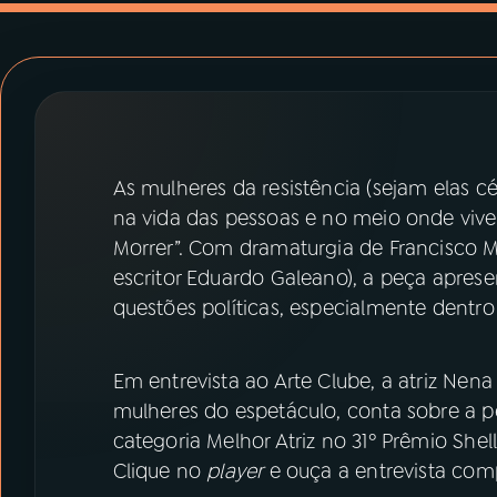
07
ÚLTIMAS
08
PRÊMIO RÁDIO MEC
ACOMPANHE A RÁDIO MEC
As mulheres da resistência (sejam elas c
YouTube
Facebook
na vida das pessoas e no meio onde vive
Morrer”. Com dramaturgia de Francisco Ma
Instagram
X
escritor Eduardo Galeano), a peça aprese
questões políticas, especialmente dentro
TikTok
Em entrevista ao Arte Clube, a atriz Nena
mulheres do espetáculo, conta sobre a 
categoria Melhor Atriz no 31º Prêmio Shel
Clique no
player
e ouça a entrevista comp