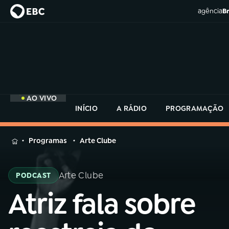
agência
Br
AO VIVO
INÍCIO
A RÁDIO
PROGRAMAÇÃO
MENU
Programas
Arte Clube
Buscar
na
Arte Clube
PODCAST
Rádio
Buscar
MEC
Atriz fala sobre
Buscar
na
Rádio
Início
AO VIVO