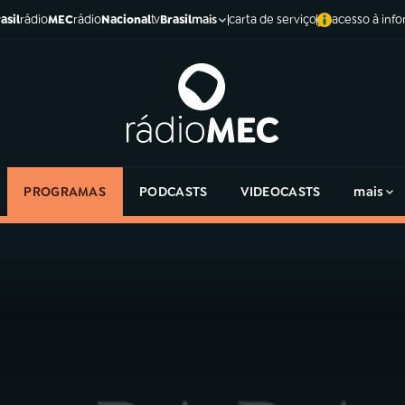
asil
rádio
MEC
rádio
Nacional
tv
Brasil
carta de serviço
acesso à inf
mais
PROGRAMAS
PODCASTS
VIDEOCASTS
mais