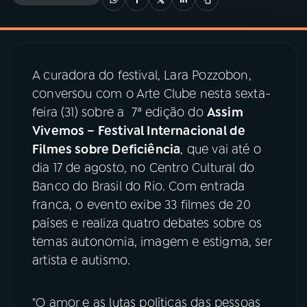
03
PROGRAMAÇÃO
A curadora do festival, Lara Pozzobon,
04
PROGRAMAS
conversou com o Arte Clube nesta sexta-
feira (31) sobre a 7ª edição do
Assim
05
PODCASTS
Vivemos – Festival Internacional de
Filmes sobre Deficiência
, que vai até o
dia 17 de agosto, no Centro Cultural do
06
VIDEOCASTS
Banco do Brasil do Rio. Com entrada
franca, o evento exibe 33 filmes de 20
07
ÚLTIMAS
países e realiza quatro debates sobre os
temas autonomia, imagem e estigma, ser
artista e autismo.
08
PRÊMIO RÁDIO MEC
"O amor e as lutas políticas das pessoas
ACOMPANHE A RÁDIO MEC