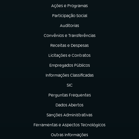
Ações e Programas
(abre em nova aba)
Participação Social
(abre em nova aba)
Auditorias
(abre em nova aba)
Convênios e Transferências
(abre em nova aba)
Receitas e Despesas
(abre em nova aba)
Licitações e Contratos
(abre em nova aba)
Empregados Públicos
(abre em nova aba)
Informações Classificadas
(abre em nova aba)
SIC
(abre em nova aba)
Perguntas Frequentes
(abre em nova aba)
Dados Abertos
(abre em nova aba)
Sanções Administrativas
(abre em nova aba)
Ferramentas e Aspectos Tecnológicos
(abre em nova aba)
Outras Informações
(abre em nova aba)