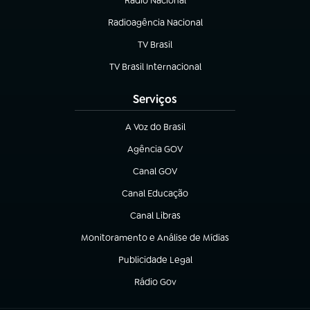
Rádio Nacional
(abre em nova aba)
Radioagência Nacional
(abre em nova aba)
TV Brasil
(abre em nova aba)
TV Brasil Internacional
(abre em nova aba)
Serviços
A Voz do Brasil
(abre em nova aba)
Agência GOV
(abre em nova aba)
Canal GOV
(abre em nova aba)
Canal Educação
(abre em nova aba)
Canal Libras
(abre em nova aba)
Monitoramento e Análise de Mídias
(abre em nova aba)
Publicidade Legal
(abre em nova aba)
Rádio Gov
(abre em nova aba)