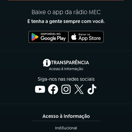
Baixe o app da rádio MEC
E tenha a gente sempre com você.
(abre em nova aba)
TRANSPARÊNCIA
Acesso à Informação
Siga-nos nas redes sociais
Acesso à Informação
Institucional
(abre em nova aba)