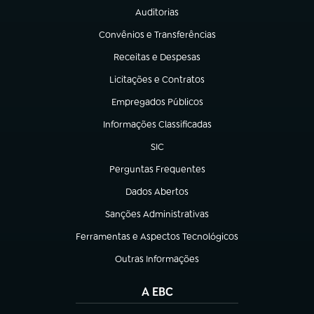
Auditorias
(abre em nova aba)
Convênios e Transferências
(abre em nova aba)
Receitas e Despesas
(abre em nova aba)
Licitações e Contratos
(abre em nova aba)
Empregados Públicos
(abre em nova aba)
Informações Classificadas
(abre em nova aba)
SIC
(abre em nova aba)
Perguntas Frequentes
(abre em nova aba)
Dados Abertos
(abre em nova aba)
Sanções Administrativas
(abre em nova aba)
Ferramentas e Aspectos Tecnológicos
(abre em nova aba)
Outras Informações
(abre em nova aba)
A EBC