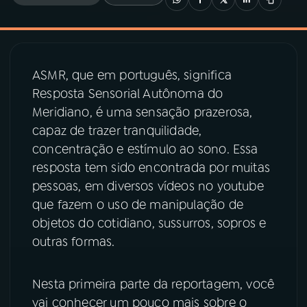
03
PROGRAMAÇÃO
ASMR, que em português, significa
04
PROGRAMAS
Resposta Sensorial Autônoma do
Meridiano, é uma sensação prazerosa,
05
PODCASTS
capaz de trazer tranquilidade,
concentração e estímulo ao sono. Essa
resposta tem sido encontrada por muitas
06
VIDEOCASTS
pessoas, em diversos vídeos no youtube
que fazem o uso de manipulação de
07
ÚLTIMAS
objetos do cotidiano, sussurros, sopros e
outras formas.
08
PRÊMIO RÁDIO MEC
Nesta primeira parte da reportagem, você
vai conhecer um pouco mais sobre o
ACOMPANHE A RÁDIO MEC