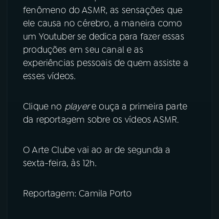
fenômeno do ASMR, as sensações que
YouTube
Facebook
ele causa no cérebro, a maneira como
um Youtuber se dedica para fazer essas
Instagram
X
produções em seu canal e as
experiências pessoais de quem assiste a
TikTok
esses vídeos.
Clique no
player
e ouça a primeira parte
da reportagem sobre os vídeos ASMR.
O Arte Clube vai ao ar de segunda a
sexta-feira, às 12h.
Reportagem: Camila Porto