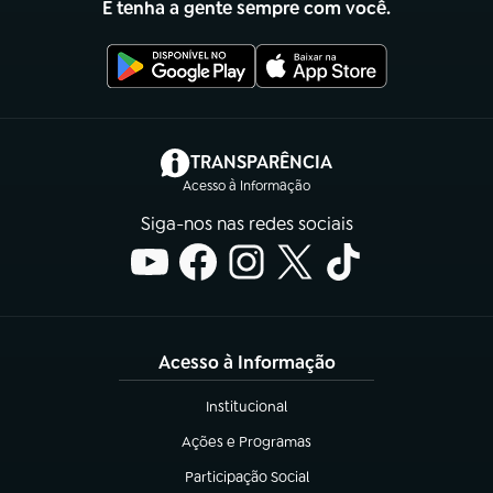
E tenha a gente sempre com você.
(abre em nova aba)
TRANSPARÊNCIA
Acesso à Informação
Siga-nos nas redes sociais
Acesso à Informação
Institucional
(abre em nova aba)
Ações e Programas
(abre em nova aba)
Participação Social
(abre em nova aba)