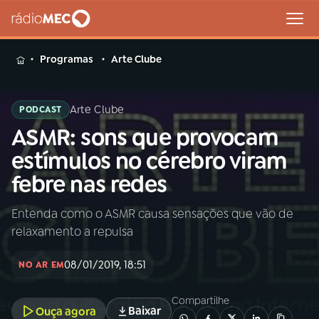
MENU
Programas
Arte Clube
Arte Clube
PODCAST
ASMR: sons que provocam
Buscar
na
estímulos no cérebro viram
Rádio
Buscar
febre nas redes
MEC
Entenda como o ASMR causa sensações que vão de
Início
AO VIVO
relaxamento a repulsa
01
INÍCIO
08/01/2019, 18:51
NO AR EM
Compartilhe
02
A RÁDIO
Baixar
Ouça agora