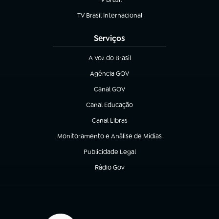
(abre em nova aba)
TV Brasil Internacional
(abre em nova aba)
Serviços
A Voz do Brasil
(abre em nova aba)
Agência GOV
(abre em nova aba)
Canal GOV
(abre em nova aba)
Canal Educação
(abre em nova aba)
Canal Libras
(abre em nova aba)
Monitoramento e Análise de Mídias
(abre em nova aba)
Publicidade Legal
(abre em nova aba)
Rádio Gov
(abre em nova aba)