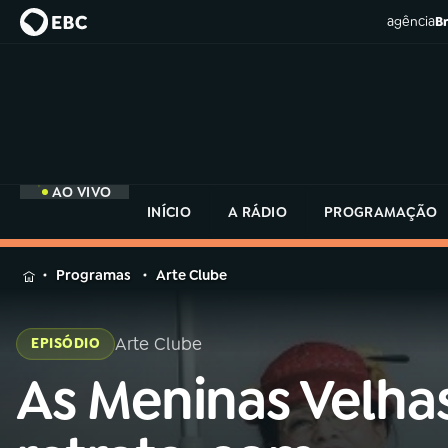
agência
Br
AO VIVO
INÍCIO
A RÁDIO
PROGRAMAÇÃO
MENU
Programas
Arte Clube
Buscar
na
Arte Clube
EPISÓDIO
Rádio
Buscar
MEC
As Meninas Velha
Buscar
na
Rádio
Início
AO VIVO