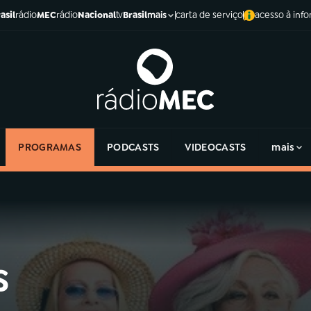
asil
rádio
MEC
rádio
Nacional
tv
Brasil
carta de serviço
acesso à inf
mais
PROGRAMAS
PODCASTS
VIDEOCASTS
mais
s