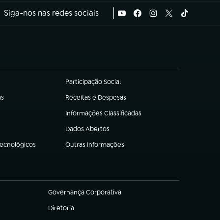
Siga-nos nas redes sociais
Participação Social
(abre em nova aba)
as
Receitas e Despesas
(abre em nova aba)
Informações Classificadas
(abre em nova aba)
Dados Abertos
(abre em nova aba)
Tecnológicos
Outras Informações
(abre em nova aba)
Governança Corporativa
(abre em nova aba)
Diretoria
(abre em nova aba)