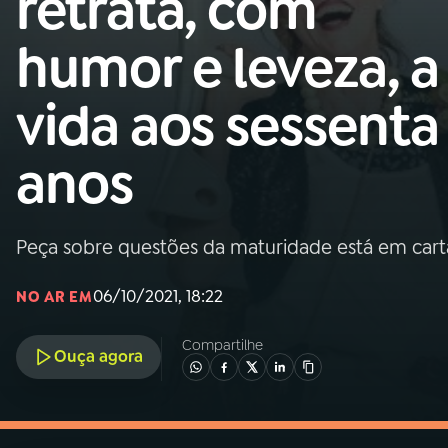
retrata, com
MEC
humor e leveza, a
01
INÍCIO
vida aos sessenta
02
A RÁDIO
anos
03
PROGRAMAÇÃO
Peça sobre questões da maturidade está em carta
04
PROGRAMAS
06/10/2021, 18:22
NO AR EM
05
PODCASTS
Compartilhe
Ouça agora
06
VIDEOCASTS