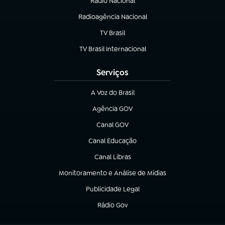
Rádio Nacional
(abre em nova aba)
Radioagência Nacional
(abre em nova aba)
TV Brasil
(abre em nova aba)
TV Brasil Internacional
(abre em nova aba)
Serviços
A Voz do Brasil
(abre em nova aba)
Agência GOV
(abre em nova aba)
Canal GOV
(abre em nova aba)
Canal Educação
(abre em nova aba)
Canal Libras
(abre em nova aba)
Monitoramento e Análise de Mídias
(abre em nova aba)
Publicidade Legal
(abre em nova aba)
Rádio Gov
(abre em nova aba)