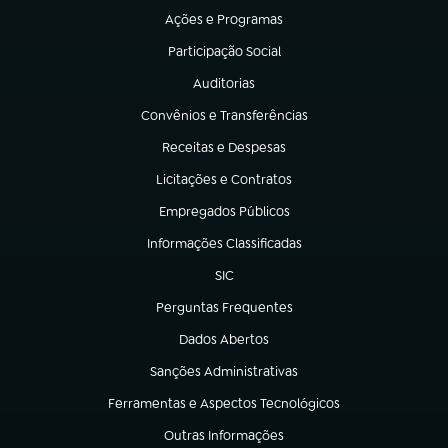
Ações e Programas
(abre em nova aba)
Participação Social
(abre em nova aba)
Auditorias
(abre em nova aba)
Convênios e Transferências
(abre em nova aba)
Receitas e Despesas
(abre em nova aba)
Licitações e Contratos
(abre em nova aba)
Empregados Públicos
(abre em nova aba)
Informações Classificadas
(abre em nova aba)
SIC
(abre em nova aba)
Perguntas Frequentes
(abre em nova aba)
Dados Abertos
(abre em nova aba)
Sanções Administrativas
(abre em nova aba)
Ferramentas e Aspectos Tecnológicos
(abre em nova aba)
Outras Informações
(abre em nova aba)