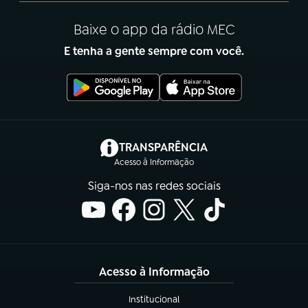
Baixe o app da rádio MEC
E tenha a gente sempre com você.
(abre em nova aba)
TRANSPARÊNCIA
Acesso à Informação
Siga-nos nas redes sociais
Acesso à Informação
Institucional
(abre em nova aba)