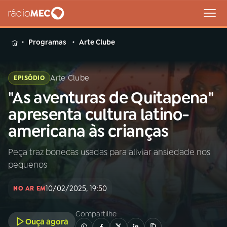
MENU
Programas
Arte Clube
Arte Clube
EPISÓDIO
"As aventuras de Quitapena"
Buscar
na
apresenta cultura latino-
Rádio
Buscar
americana às crianças
MEC
Peça traz bonecas usadas para aliviar ansiedade nos
Início
AO VIVO
pequenos
01
INÍCIO
10/02/2025, 19:50
NO AR EM
Compartilhe
02
A RÁDIO
Ouça agora