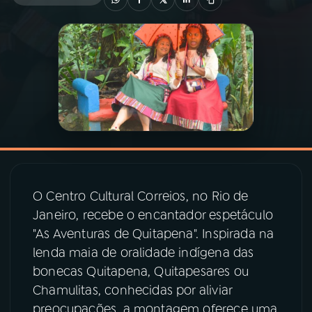
03
PROGRAMAÇÃO
04
PROGRAMAS
05
PODCASTS
06
VIDEOCASTS
O Centro Cultural Correios, no Rio de
Janeiro, recebe o encantador espetáculo
07
ÚLTIMAS
"As Aventuras de Quitapena". Inspirada na
lenda maia de oralidade indígena das
08
PRÊMIO RÁDIO MEC
bonecas Quitapena, Quitapesares ou
Chamulitas, conhecidas por aliviar
preocupações, a montagem oferece uma
ACOMPANHE A RÁDIO MEC