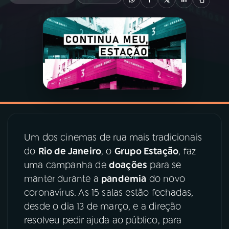
03
PROGRAMAÇÃO
04
PROGRAMAS
05
PODCASTS
06
VIDEOCASTS
Um dos cinemas de rua mais tradicionais
do
Rio de Janeiro
, o
Grupo Estação
, faz
07
ÚLTIMAS
uma campanha de
doações
para se
manter durante a
pandemia
do novo
coronavírus. As 15 salas estão fechadas,
08
PRÊMIO RÁDIO MEC
desde o dia 13 de março, e a direção
resolveu pedir ajuda ao público, para
ACOMPANHE A RÁDIO MEC