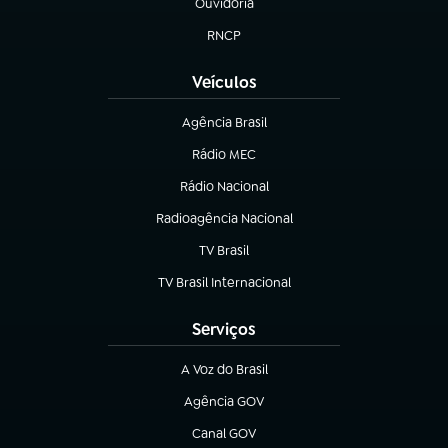
Ouvidoria
(abre em nova aba)
RNCP
(abre em nova aba)
Veículos
Agência Brasil
(abre em nova aba)
Rádio MEC
Rádio Nacional
(abre em nova aba)
Radioagência Nacional
(abre em nova aba)
TV Brasil
(abre em nova aba)
TV Brasil Internacional
(abre em nova aba)
Serviços
A Voz do Brasil
(abre em nova aba)
Agência GOV
(abre em nova aba)
Canal GOV
(abre em nova aba)