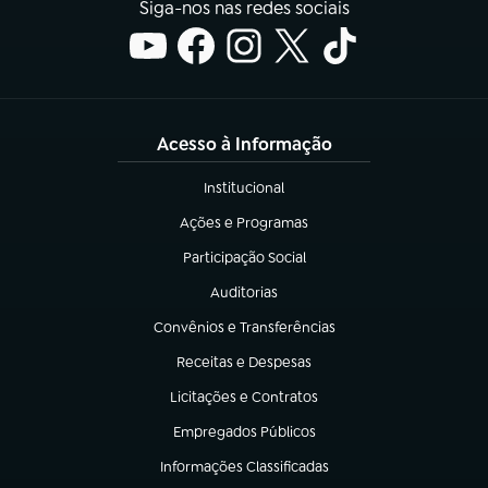
Siga-nos nas redes sociais
Acesso à Informação
Institucional
(abre em nova aba)
Ações e Programas
(abre em nova aba)
Participação Social
(abre em nova aba)
Auditorias
(abre em nova aba)
Convênios e Transferências
(abre em nova aba)
Receitas e Despesas
(abre em nova aba)
Licitações e Contratos
(abre em nova aba)
Empregados Públicos
(abre em nova aba)
Informações Classificadas
(abre em nova aba)