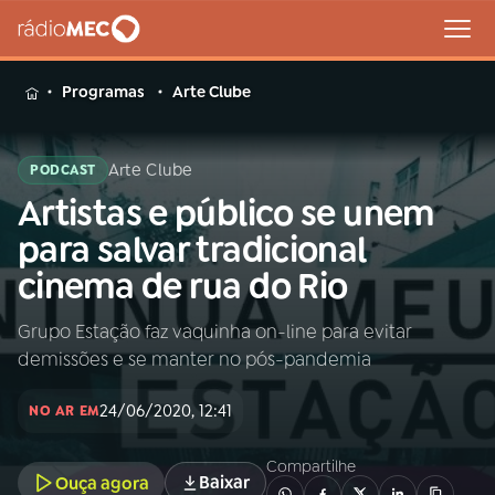
MENU
Programas
Arte Clube
Arte Clube
PODCAST
Artistas e público se unem
Buscar
na
para salvar tradicional
Rádio
Buscar
cinema de rua do Rio
MEC
Grupo Estação faz vaquinha on-line para evitar
Início
AO VIVO
demissões e se manter no pós-pandemia
01
INÍCIO
24/06/2020, 12:41
NO AR EM
Compartilhe
02
A RÁDIO
Baixar
Ouça agora