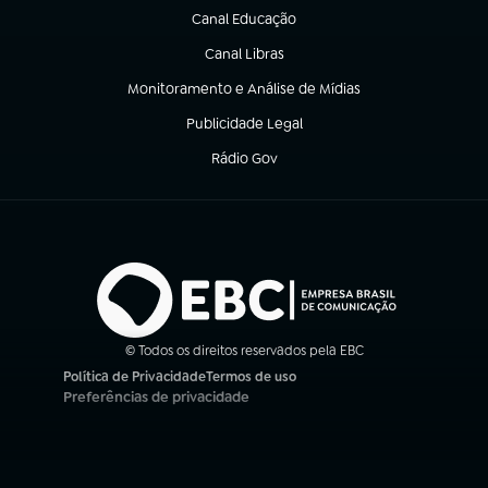
Canal Educação
(abre em nova aba)
Canal Libras
(abre em nova aba)
Monitoramento e Análise de Mídias
(abre em nova aba)
Publicidade Legal
(abre em nova aba)
Rádio Gov
(abre em nova aba)
© Todos os direitos reservados pela EBC
Política de Privacidade
Termos de uso
(abre em nova aba)
(abre em nova aba)
Preferências de privacidade