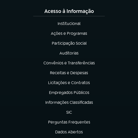
Acesso à Informação
Institucional
(abre em nova aba)
Ações e Programas
(abre em nova aba)
Participação Social
(abre em nova aba)
Auditorias
(abre em nova aba)
Convênios e Transferências
(abre em nova aba)
Receitas e Despesas
(abre em nova aba)
Licitações e Contratos
(abre em nova aba)
Empregados Públicos
(abre em nova aba)
Informações Classificadas
(abre em nova aba)
SIC
(abre em nova aba)
Perguntas Frequentes
(abre em nova aba)
Dados Abertos
(abre em nova aba)