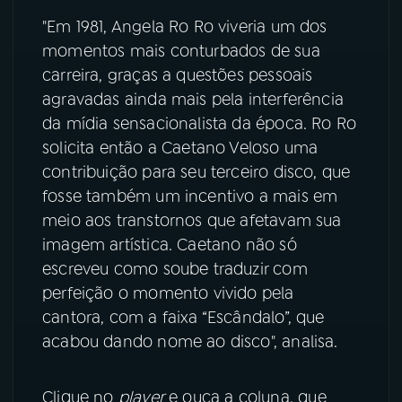
"Em 1981, Angela Ro Ro viveria um dos
YouTube
Facebook
momentos mais conturbados de sua
carreira, graças a questões pessoais
Instagram
X
agravadas ainda mais pela interferência
da mídia sensacionalista da época. Ro Ro
TikTok
solicita então a Caetano Veloso uma
contribuição para seu terceiro disco, que
fosse também um incentivo a mais em
meio aos transtornos que afetavam sua
imagem artística. Caetano não só
escreveu como soube traduzir com
perfeição o momento vivido pela
cantora, com a faixa “Escândalo”, que
acabou dando nome ao disco", analisa.
Clique no
player
e ouça a coluna, que