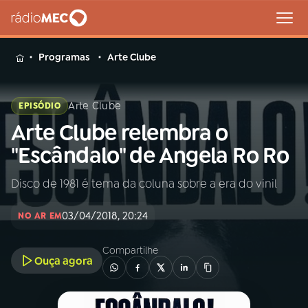
MENU
Programas
Arte Clube
Arte Clube
EPISÓDIO
Arte Clube relembra o
Buscar
na
"Escândalo" de Angela Ro Ro
Rádio
Buscar
MEC
Disco de 1981 é tema da coluna sobre a era do vinil
Início
AO VIVO
03/04/2018, 20:24
NO AR EM
01
INÍCIO
Compartilhe
Ouça agora
02
A RÁDIO