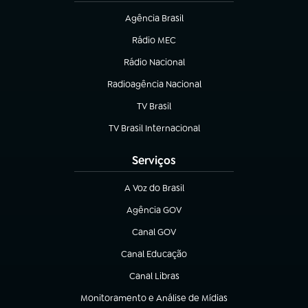
Agência Brasil
(abre em nova aba)
Rádio MEC
Rádio Nacional
(abre em nova aba)
Radioagência Nacional
(abre em nova aba)
TV Brasil
(abre em nova aba)
TV Brasil Internacional
(abre em nova aba)
Serviços
A Voz do Brasil
(abre em nova aba)
Agência GOV
(abre em nova aba)
Canal GOV
(abre em nova aba)
Canal Educação
(abre em nova aba)
Canal Libras
(abre em nova aba)
Monitoramento e Análise de Mídias
(abre em nova aba)