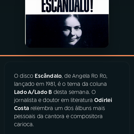
03
PROGRAMAÇÃO
04
PROGRAMAS
05
PODCASTS
06
VIDEOCASTS
O disco
Escândalo
, de Angela Ro Ro,
lançado em 1981, é o tema da coluna
Lado A/Lado B
desta semana. O
07
ÚLTIMAS
jornalista e doutor em literatura
Odirlei
Costa
relembra um dos álbuns mais
08
PRÊMIO RÁDIO MEC
pessoais da cantora e compositora
carioca.
ACOMPANHE A RÁDIO MEC