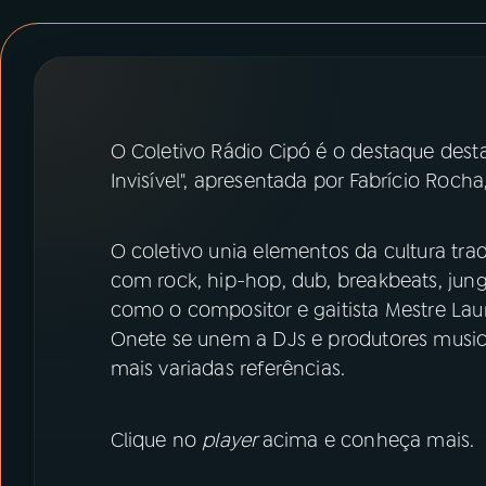
07
ÚLTIMAS
08
PRÊMIO RÁDIO MEC
O Coletivo Rádio Cipó é o destaque desta
ACOMPANHE A RÁDIO MEC
Invisível", apresentada por Fabrício Roch
YouTube
Facebook
O coletivo unia elementos da cultura t
Instagram
X
com rock, hip-hop, dub, breakbeats, jun
como o compositor e gaitista Mestre Lau
TikTok
Onete se unem a DJs e produtores musicai
mais variadas referências.
Clique no
player
acima e conheça mais.