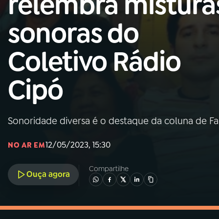
relembra mistura
MEC
sonoras do
01
INÍCIO
Coletivo Rádio
02
A RÁDIO
Cipó
03
PROGRAMAÇÃO
Sonoridade diversa é o destaque da coluna de Fa
04
PROGRAMAS
12/05/2023, 15:30
NO AR EM
05
PODCASTS
Compartilhe
Ouça agora
06
VIDEOCASTS