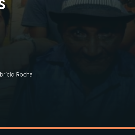
s
brício Rocha