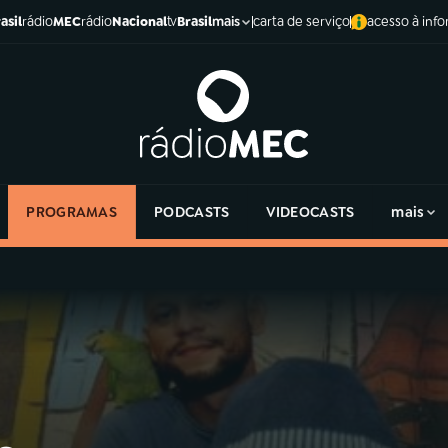
asil
rádio
MEC
rádio
Nacional
tv
Brasil
carta de serviço
acesso à inf
mais
PROGRAMAS
PODCASTS
VIDEOCASTS
mais