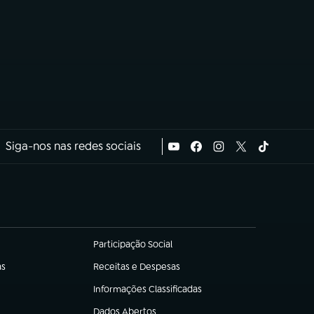
Siga-nos nas redes sociais
Participação Social
(abre em nova aba)
as
Receitas e Despesas
(abre em nova aba)
Informações Classificadas
(abre em nova aba)
Dados Abertos