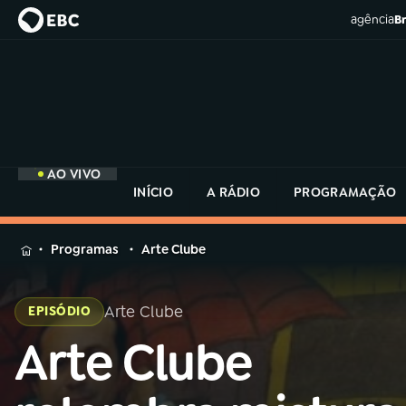
agência
Br
AO VIVO
INÍCIO
A RÁDIO
PROGRAMAÇÃO
MENU
Programas
Arte Clube
Buscar
na
Arte Clube
EPISÓDIO
Rádio
Buscar
MEC
Arte Clube
Buscar
na
Rádio
Início
AO VIVO