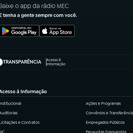
Baixe o app da rádio MEC
E tenha a gente sempre com você.
Acesso à
TRANSPARÊNCIA
abre em nova aba)
Informação
Acesso à Informação
Institucional
Ações e Programas
(abre em nova aba)
(abre em nova aba)
Auditorias
Convênios e Transferênci
(abre em nova aba)
(abre em nova aba)
Licitações e Contratos
Empregados Públicos
(abre em nova aba)
(abre em nova aba)
SIC
Perguntas Frequentes