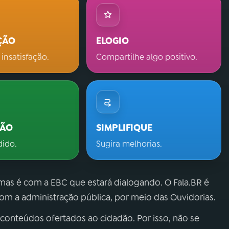
ÇÃO
ELOGIO
 insatisfação.
Compartilhe algo positivo.
ÇÃO
SIMPLIFIQUE
dido.
Sugira melhorias.
 mas é com a EBC que estará dialogando. O Fala.BR é
m a administração pública, por meio das Ouvidorias.
 conteúdos ofertados ao cidadão. Por isso, não se