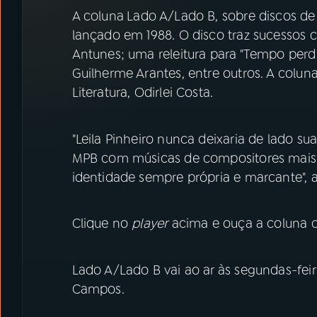
07
ÚLTIMAS
A coluna
Lado A/Lado B, sobre discos de v
lançado em 1988. O disco traz sucessos c
08
PRÊMIO RÁDIO MEC
Antunes; uma releitura para "Tempo perd
Guilherme Arantes, entre outros. A coluna
Literatura, Odirlei Costa.
ACOMPANHE A RÁDIO MEC
YouTube
Facebook
"Leila Pinheiro nunca deixaria de lado sua
MPB com músicas de compositores mais p
Instagram
X
identidade sempre própria e marcante", a
TikTok
Clique no
player
acima e ouça a coluna 
Lado A/Lado B vai ao ar às segundas-feir
Campos.