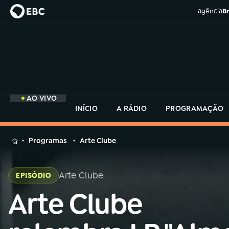
agência
Br
AO VIVO
INÍCIO
A RÁDIO
PROGRAMAÇÃO
MENU
Programas
Arte Clube
Buscar
na
Arte Clube
EPISÓDIO
Rádio
Buscar
MEC
Arte Clube
Buscar
na
Rádio
Início
AO VIVO