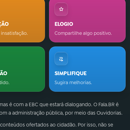
ÇÃO
ELOGIO
 insatisfação.
Compartilhe algo positivo.
ÇÃO
SIMPLIFIQUE
dido.
Sugira melhorias.
 mas é com a EBC que estará dialogando. O Fala.BR é
m a administração pública, por meio das Ouvidorias.
 conteúdos ofertados ao cidadão. Por isso, não se