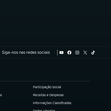
Siga-nos nas redes sociais
Participação Social
(abre em nova aba)
as
Receitas e Despesas
(abre em nova aba)
Informações Classificadas
(abre em nova aba)
Dados Abertos