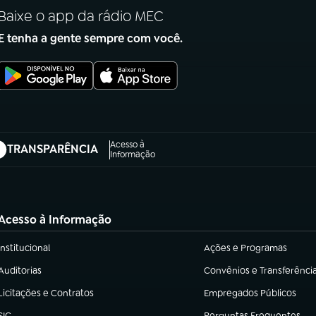
Baixe o app da rádio MEC
E tenha a gente sempre com você.
Acesso à
TRANSPARÊNCIA
abre em nova aba)
Informação
Acesso à Informação
Institucional
Ações e Programas
(abre em nova aba)
(abre em nova aba)
Auditorias
Convênios e Transferênci
(abre em nova aba)
(abre em nova aba)
Licitações e Contratos
Empregados Públicos
(abre em nova aba)
(abre em nova aba)
SIC
Perguntas Frequentes