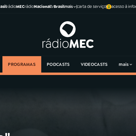
asil
rádio
MEC
rádio
Nacional
tv
Brasil
carta de serviço
acesso à inf
mais
PROGRAMAS
PODCASTS
VIDEOCASTS
mais