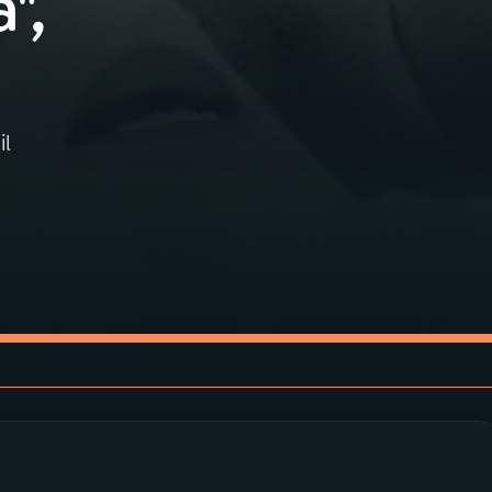
",
il