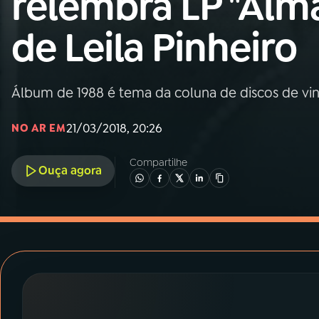
relembra LP "Alma
MEC
de Leila Pinheiro
01
INÍCIO
02
A RÁDIO
Álbum de 1988 é tema da coluna de discos de vin
21/03/2018, 20:26
NO AR EM
03
PROGRAMAÇÃO
Compartilhe
Ouça agora
04
PROGRAMAS
05
PODCASTS
06
VIDEOCASTS