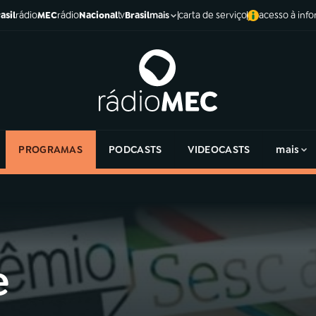
asil
rádio
MEC
rádio
Nacional
tv
Brasil
carta de serviço
acesso à inf
mais
PROGRAMAS
PODCASTS
VIDEOCASTS
mais
e