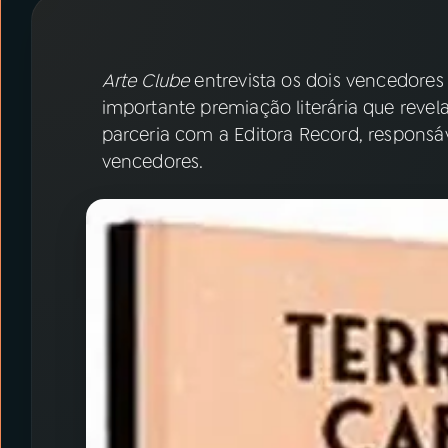
07
ÚLTIMAS
08
PRÊMIO RÁDIO MEC
Arte Clube
entrevista os dois vencedore
importante premiação literária que revel
parceria com a Editora Record, responsável
ACOMPANHE A RÁDIO MEC
vencedores.
YouTube
Facebook
Instagram
X
TikTok