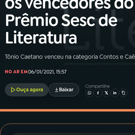
os vencedores do
MEC
Prêmio Sesc de
01
INÍCIO
Literatura
02
A RÁDIO
Tônio Caetano venceu na categoria Contos e Ca
03
PROGRAMAÇÃO
06/01/2021, 15:57
NO AR EM
04
PROGRAMAS
Compartilhe
Ouça agora
Baixar
05
PODCASTS
06
VIDEOCASTS