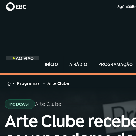
agência
Br
AO VIVO
INÍCIO
A RÁDIO
PROGRAMAÇÃO
MENU
Programas
Arte Clube
Buscar
na
Arte Clube
PODCAST
Rádio
Buscar
MEC
Arte Clube receb
Buscar
na
Rádio
Início
AO VIVO