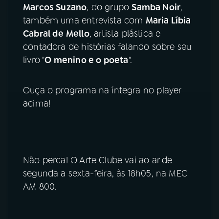
Marcos Suzano
, do grupo
Samba Noir
,
também uma entrevista com
Maria Líbia
YouTube
Facebook
Cabral de Mello
, artista plástica e
contadora de histórias falando sobre seu
Instagram
X
livro "
O menino e o poeta
".
TikTok
Ouça o programa na íntegra no player
acima!
Não perca! O Arte Clube vai ao ar de
segunda a sexta-feira, às 18h05, na MEC
AM 800.