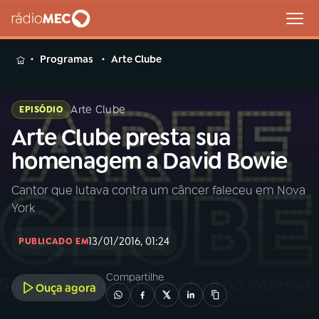
MENU
Programas
Arte Clube
Arte Clube
EPISÓDIO
Arte Clube presta sua
Buscar
na
homenagem a David Bowie
Rádio
Buscar
MEC
Cantor que lutava contra um câncer faleceu em Nova
York
Início
AO VIVO
13/01/2016, 01:24
PUBLICADO EM
01
INÍCIO
Compartilhe
Ouça agora
02
A RÁDIO