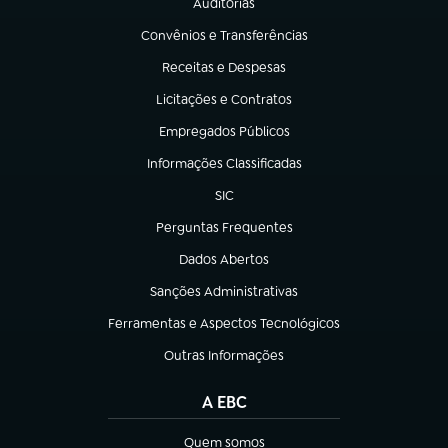
Auditorias
(abre em nova aba)
Convênios e Transferências
(abre em nova aba)
Receitas e Despesas
(abre em nova aba)
Licitações e Contratos
(abre em nova aba)
Empregados Públicos
(abre em nova aba)
Informações Classificadas
(abre em nova aba)
SIC
(abre em nova aba)
Perguntas Frequentes
(abre em nova aba)
Dados Abertos
(abre em nova aba)
Sanções Administrativas
(abre em nova aba)
Ferramentas e Aspectos Tecnológicos
(abre em nova aba)
Outras Informações
(abre em nova aba)
A EBC
Quem somos