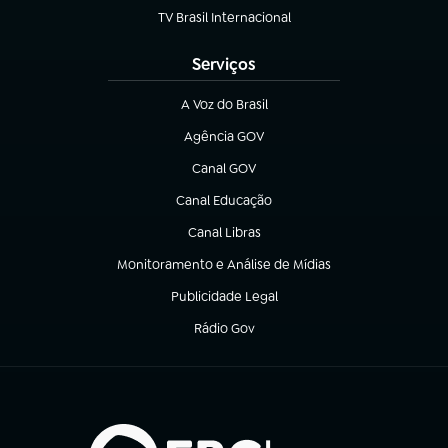
TV Brasil Internacional
(abre em nova aba)
Serviços
A Voz do Brasil
(abre em nova aba)
Agência GOV
(abre em nova aba)
Canal GOV
(abre em nova aba)
Canal Educação
(abre em nova aba)
Canal Libras
(abre em nova aba)
Monitoramento e Análise de Mídias
(abre em nova aba)
Publicidade Legal
(abre em nova aba)
Rádio Gov
(abre em nova aba)