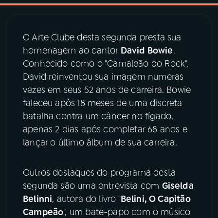
03
PROGRAMAÇÃO
O Arte Clube desta segunda presta sua
homenagem ao cantor
David Bowie
.
04
PROGRAMAS
Conhecido como o "Camaleão do Rock",
David reinventou sua imagem numeras
05
PODCASTS
vezes em seus 52 anos de carreira. Bowie
faleceu após 18 meses de uma discreta
batalha contra um câncer no fígado,
06
VIDEOCASTS
apenas 2 dias após completar 68 anos e
lançar o último álbum de sua carreira.
07
ÚLTIMAS
Outros destaques do programa desta
08
PRÊMIO RÁDIO MEC
segunda são uma entrevista com
Giselda
Belinni
, autora do livro "
Belini, O Capitão
Campeão
", um bate-papo com o músico
ACOMPANHE A RÁDIO MEC