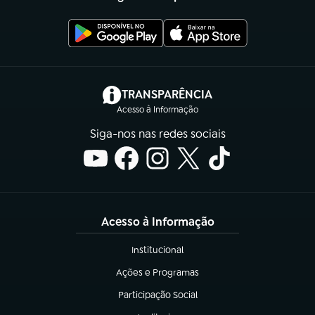
(abre em nova aba)
TRANSPARÊNCIA
Acesso à Informação
Siga-nos nas redes sociais
Acesso à Informação
Institucional
(abre em nova aba)
Ações e Programas
(abre em nova aba)
Participação Social
(abre em nova aba)