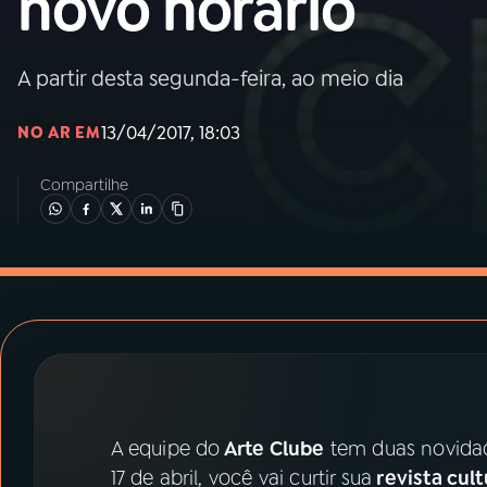
novo horário
MEC
01
INÍCIO
A partir desta segunda-feira, ao meio dia
13/04/2017, 18:03
NO AR EM
02
A RÁDIO
Compartilhe
03
PROGRAMAÇÃO
04
PROGRAMAS
05
PODCASTS
06
VIDEOCASTS
A equipe do
Arte Clube
tem duas novidade
17 de abril, você vai curtir sua
revista cult