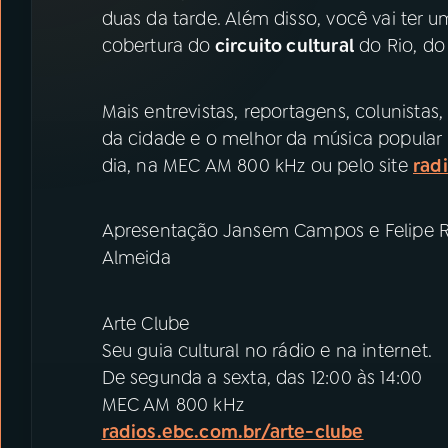
07
ÚLTIMAS
duas da tarde. Além disso, você vai ter
cobertura do
circuito cultural
do Rio, do
08
PRÊMIO RÁDIO MEC
Mais entrevistas, reportagens, colunistas,
da cidade e o melhor da música popular br
ACOMPANHE A RÁDIO MEC
dia, na MEC AM 800 kHz ou pelo site
rad
YouTube
Facebook
Apresentação Jansem Campos e Felipe Ra
Instagram
X
Almeida
TikTok
Arte Clube
Seu guia cultural no rádio e na internet.
De segunda a sexta, das 12:00 às 14:00
MEC AM 800 kHz
radios.ebc.com.br/arte-clube