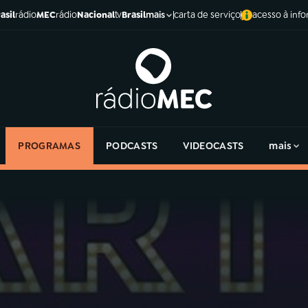
asil
rádio
MEC
rádio
Nacional
tv
Brasil
carta de serviço
acesso à inf
mais
PROGRAMAS
PODCASTS
VIDEOCASTS
mais