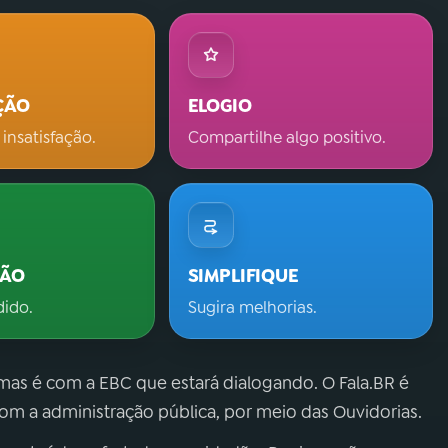
ÇÃO
ELOGIO
 insatisfação.
Compartilhe algo positivo.
ÇÃO
SIMPLIFIQUE
dido.
Sugira melhorias.
 mas é com a EBC que estará dialogando. O Fala.BR é
m a administração pública, por meio das Ouvidorias.