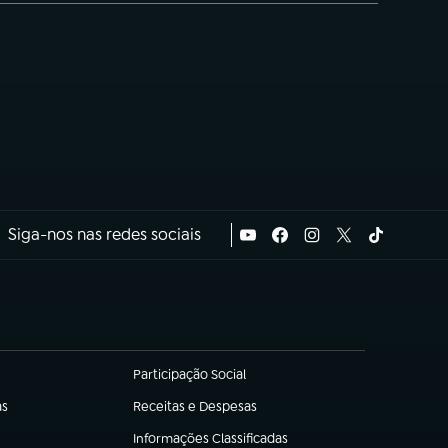
Siga-nos nas redes sociais
Participação Social
(abre em nova aba)
as
Receitas e Despesas
(abre em nova aba)
Informações Classificadas
(abre em nova aba)