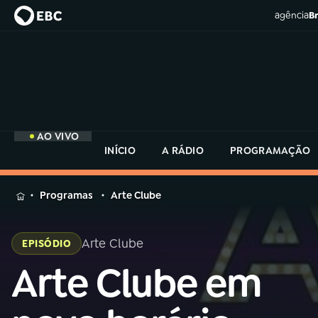
agência
Br
AO VIVO
INÍCIO
A RÁDIO
PROGRAMAÇÃO
MENU
Programas
Arte Clube
Buscar
na
Arte Clube
EPISÓDIO
Rádio
Buscar
MEC
Arte Clube em
Buscar
na
Rádio
Início
AO VIVO