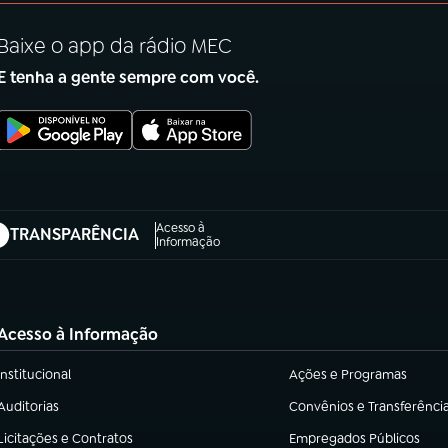
Baixe o app da rádio MEC
E tenha a gente sempre com você.
Acesso à
TRANSPARÊNCIA
abre em nova aba)
Informação
Acesso à Informação
Institucional
Ações e Programas
(abre em nova aba)
(abre em nova aba)
Auditorias
Convênios e Transferênci
(abre em nova aba)
(abre em nova aba)
Licitações e Contratos
Empregados Públicos
(abre em nova aba)
(abre em nova aba)