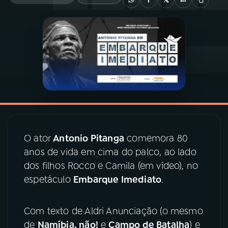
03
PROGRAMAÇÃO
04
PROGRAMAS
05
PODCASTS
06
VIDEOCASTS
O ator
Antonio Pitanga
comemora 80
anos de vida em cima do palco, ao lado
07
ÚLTIMAS
dos filhos Rocco e Camila (em vídeo), no
espetáculo
Embarque Imediato
.
08
PRÊMIO RÁDIO MEC
Com texto de Aldri Anunciação (o mesmo
de
Namíbia, não!
e
Campo de Batalha
) e
ACOMPANHE A RÁDIO MEC