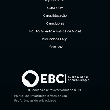
(abre em nova aba)
Canal GOV
(abre em nova aba)
Canal Educação
(abre em nova aba)
Canal Libras
(abre em nova aba)
Monitoramento e Análise de Mídias
(abre em nova aba)
Publicidade Legal
(abre em nova aba)
Rádio Gov
(abre em nova aba)
© Todos os direitos reservados pela EBC
Política de Privacidade
Termos de uso
(abre em nova aba)
(abre em nova aba)
Preferências de privacidade