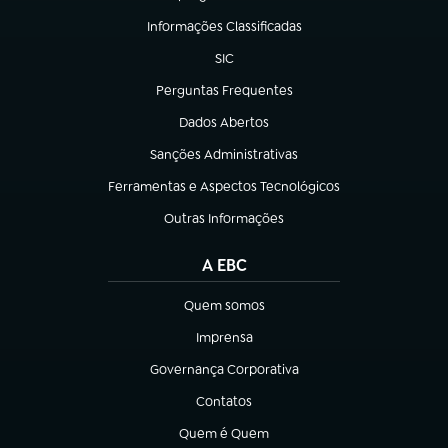
(abre em nova aba)
Informações Classificadas
(abre em nova aba)
SIC
(abre em nova aba)
Perguntas Frequentes
(abre em nova aba)
Dados Abertos
(abre em nova aba)
Sanções Administrativas
(abre em nova aba)
Ferramentas e Aspectos Tecnológicos
(abre em nova aba)
Outras Informações
(abre em nova aba)
A EBC
Quem somos
(abre em nova aba)
Imprensa
(abre em nova aba)
Governança Corporativa
(abre em nova aba)
Contatos
(abre em nova aba)
Quem é Quem
(abre em nova aba)