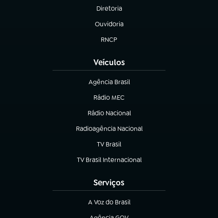
Diretoria
(abre em nova aba)
Ouvidoria
(abre em nova aba)
RNCP
(abre em nova aba)
Veículos
Agência Brasil
(abre em nova aba)
Rádio MEC
Rádio Nacional
(abre em nova aba)
Radioagência Nacional
(abre em nova aba)
TV Brasil
(abre em nova aba)
TV Brasil Internacional
(abre em nova aba)
Serviços
A Voz do Brasil
(abre em nova aba)
Agência GOV