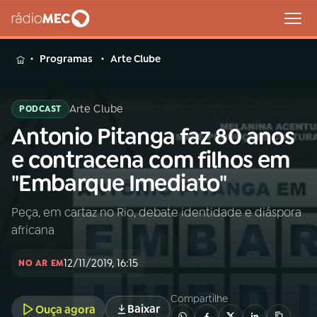
MENU
Programas
Arte Clube
Arte Clube
PODCAST
Antonio Pitanga faz 80 anos
Buscar
na
e contracena com filhos em
Rádio
Buscar
"Embarque Imediato"
MEC
Peça, em cartaz no Rio, debate identidade e diáspora
Início
AO VIVO
africana
01
INÍCIO
12/11/2019, 16:15
NO AR EM
Compartilhe
02
A RÁDIO
Baixar
Ouça agora