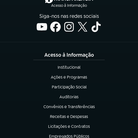
Acesso à Informação
Siga-nos nas redes sociais
Acesso à Informação
Institucional
(abre em nova aba)
Ações e Programas
(abre em nova aba)
Participação Social
(abre em nova aba)
Auditorias
(abre em nova aba)
Convênios e Transferências
(abre em nova aba)
Receitas e Despesas
(abre em nova aba)
Licitações e Contratos
(abre em nova aba)
Empregados Públicos