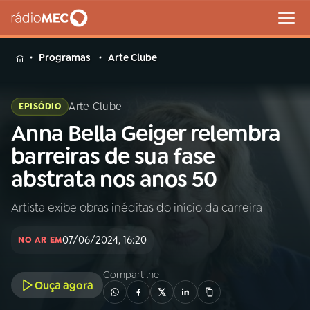
MENU
Programas
Arte Clube
Arte Clube
EPISÓDIO
Anna Bella Geiger relembra
Buscar
na
barreiras de sua fase
Rádio
Buscar
abstrata nos anos 50
MEC
Artista exibe obras inéditas do início da carreira
Início
AO VIVO
07/06/2024, 16:20
NO AR EM
01
INÍCIO
Compartilhe
Ouça agora
02
A RÁDIO