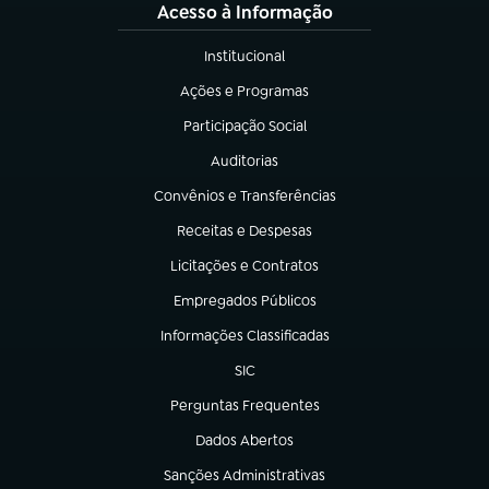
Acesso à Informação
Institucional
(abre em nova aba)
Ações e Programas
(abre em nova aba)
Participação Social
(abre em nova aba)
Auditorias
(abre em nova aba)
Convênios e Transferências
(abre em nova aba)
Receitas e Despesas
(abre em nova aba)
Licitações e Contratos
(abre em nova aba)
Empregados Públicos
(abre em nova aba)
Informações Classificadas
(abre em nova aba)
SIC
(abre em nova aba)
Perguntas Frequentes
(abre em nova aba)
Dados Abertos
(abre em nova aba)
Sanções Administrativas
(abre em nova aba)