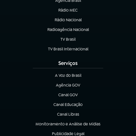
Agência Brasil
(abre em nova aba)
Rádio MEC
Rádio Nacional
(abre em nova aba)
Radioagência Nacional
(abre em nova aba)
TV Brasil
(abre em nova aba)
TV Brasil Internacional
(abre em nova aba)
Serviços
A Voz do Brasil
(abre em nova aba)
Agência GOV
(abre em nova aba)
Canal GOV
(abre em nova aba)
Canal Educação
(abre em nova aba)
Canal Libras
(abre em nova aba)
Monitoramento e Análise de Mídias
(abre em nova aba)
Publicidade Legal
(abre em nova aba)