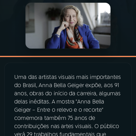
03
PROGRAMAÇÃO
04
PROGRAMAS
05
PODCASTS
06
VIDEOCASTS
Uma das artistas visuais mais importantes
do Brasil, Anna Bella Geiger expõe, aos 91
anos, obras do início da carreira, algumas
07
ÚLTIMAS
delas inéditas. A mostra "Anna Bella
Geiger – Entre o relevo e o recorte"
08
PRÊMIO RÁDIO MEC
comemora também 75 anos de
contribuições nas artes visuais. O público
verá 29 trabalhos fundamentais que
ACOMPANHE A RÁDIO MEC