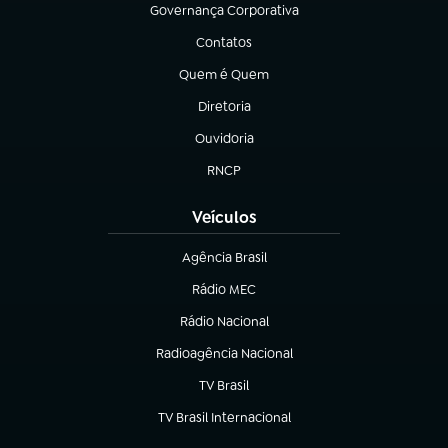
Governança Corporativa
(abre em nova aba)
Contatos
(abre em nova aba)
Quem é Quem
(abre em nova aba)
Diretoria
(abre em nova aba)
Ouvidoria
(abre em nova aba)
RNCP
(abre em nova aba)
Veículos
Agência Brasil
(abre em nova aba)
Rádio MEC
Rádio Nacional
(abre em nova aba)
Radioagência Nacional
(abre em nova aba)
TV Brasil
(abre em nova aba)
TV Brasil Internacional
(abre em nova aba)