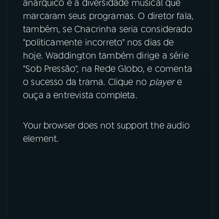
anárquico e a diversidade musical que
marcaram seus programas. O diretor fala,
YouTube
Facebook
também, se Chacrinha seria considerado
"politicamente incorreto" nos dias de
Instagram
X
hoje. Waddington também dirige a série
"Sob Pressão", na Rede Globo, e comenta
TikTok
o sucesso da trama. Clique no
player
e
ouça a entrevista completa.
Your browser does not support the audio
element.