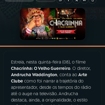
03
PROGRAMAÇÃO
04
PROGRAMAS
05
PODCASTS
06
VIDEOCASTS
Estreia, nesta quinta-feira (08), o filme
Chacrinha: O Velho Guerreiro
. O diretor,
07
ÚLTIMAS
Andrucha Waddington
, conta ao
Arte
Clube
como foi narrar a trajetória do
apresentador, desde os tempos do rádio
08
PRÊMIO RÁDIO MEC
até o auge na televisão. Andrucha
destaca, ainda, a originalidade, o estilo
ACOMPANHE A RÁDIO MEC