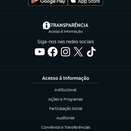
(abre em nova aba)
TRANSPARÊNCIA
Acesso à Informação
Siga-nos nas redes sociais
Acesso à Informação
Institucional
(abre em nova aba)
Ações e Programas
(abre em nova aba)
Participação Social
(abre em nova aba)
Auditorias
(abre em nova aba)
Convênios e Transferências
(abre em nova aba)