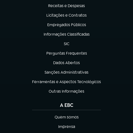
Receitas e Despesas
(abre em nova aba)
Licitações e Contratos
(abre em nova aba)
Empregados Públicos
(abre em nova aba)
Informações Classificadas
(abre em nova aba)
SIC
(abre em nova aba)
Perguntas Frequentes
(abre em nova aba)
Dados Abertos
(abre em nova aba)
Sanções Administrativas
(abre em nova aba)
Ferramentas e Aspectos Tecnológicos
(abre em nova aba)
Outras Informações
(abre em nova aba)
A EBC
Quem somos
(abre em nova aba)
Imprensa
(abre em nova aba)