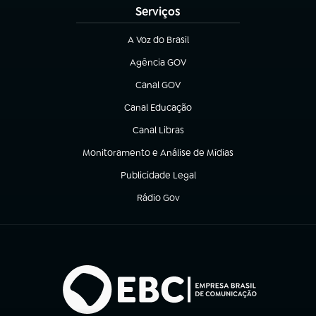
Serviços
A Voz do Brasil
(abre em nova aba)
Agência GOV
(abre em nova aba)
Canal GOV
(abre em nova aba)
Canal Educação
(abre em nova aba)
Canal Libras
(abre em nova aba)
Monitoramento e Análise de Mídias
(abre em nova aba)
Publicidade Legal
(abre em nova aba)
Rádio Gov
(abre em nova aba)