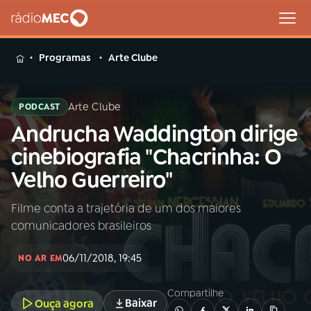
MENU
Programas
Arte Clube
Arte Clube
PODCAST
Andrucha Waddington dirige
Buscar
na
cinebiografia "Chacrinha: O
Rádio
Buscar
Velho Guerreiro"
MEC
Filme conta a trajetória de um dos maiores
Início
AO VIVO
comunicadores brasileiros
01
INÍCIO
06/11/2018, 19:45
NO AR EM
Compartilhe
02
A RÁDIO
Baixar
Ouça agora