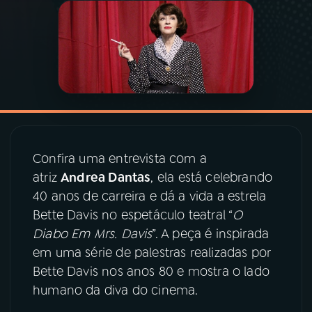
03
PROGRAMAÇÃO
04
PROGRAMAS
05
PODCASTS
Confira uma entrevista com a
06
VIDEOCASTS
atriz
Andrea Dantas
, ela está celebrando
40 anos de carreira e dá a vida a estrela
Bette Davis no espetáculo teatral “
O
07
ÚLTIMAS
Diabo Em Mrs. Davis
”. A peça é inspirada
em uma série de palestras realizadas por
08
PRÊMIO RÁDIO MEC
Bette Davis nos anos 80 e mostra o lado
humano da diva do cinema.
ACOMPANHE A RÁDIO MEC