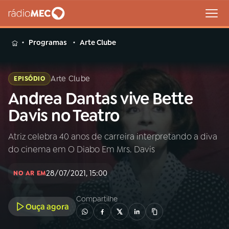
MENU
Programas
Arte Clube
Arte Clube
EPISÓDIO
Andrea Dantas vive Bette
Buscar
na
Davis no Teatro
Rádio
Buscar
MEC
Atriz celebra 40 anos de carreira interpretando a diva
do cinema em O Diabo Em Mrs. Davis
Início
AO VIVO
28/07/2021, 15:00
NO AR EM
01
INÍCIO
Compartilhe
Ouça agora
02
A RÁDIO