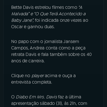
Bette Davis estrelou filmes como
“A
YouTube
Facebook
Malvada” e “O Que Terá Acontecido a
Baby Jane”,
foi indicada onze vezes ao
Instagram
X
Oscar e ganhou duas.
TikTok
No papo com o jornalista Jansem
Campos, Andrea conta como a peça
retrata Davis e fala também sobre os 40
anos de carreira.
Clique no
player
acima e ouça a
entrevista completa.
O
Diabo Em Mrs. Davis
faz a última
apresentação sábado (31), às 21h, com