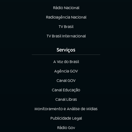
Rádio Nacional
(abre em nova aba)
Radioagência Nacional
(abre em nova aba)
TV Brasil
(abre em nova aba)
TV Brasil Internacional
(abre em nova aba)
Serviços
A Voz do Brasil
(abre em nova aba)
Agência GOV
(abre em nova aba)
Canal GOV
(abre em nova aba)
Canal Educação
(abre em nova aba)
Canal Libras
(abre em nova aba)
Monitoramento e Análise de Mídias
(abre em nova aba)
Publicidade Legal
(abre em nova aba)
Rádio Gov
(abre em nova aba)