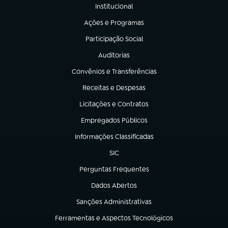
Institucional
(abre em nova aba)
Ações e Programas
(abre em nova aba)
Participação Social
(abre em nova aba)
Auditorias
(abre em nova aba)
Convênios e Transferências
(abre em nova aba)
Receitas e Despesas
(abre em nova aba)
Licitações e Contratos
(abre em nova aba)
Empregados Públicos
(abre em nova aba)
Informações Classificadas
(abre em nova aba)
SIC
(abre em nova aba)
Perguntas Frequentes
(abre em nova aba)
Dados Abertos
(abre em nova aba)
Sanções Administrativas
(abre em nova aba)
Ferramentas e Aspectos Tecnológicos
(abre em nova aba)