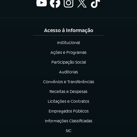
Acesso à Informação
Institucional
(abre em nova aba)
Ações e Programas
(abre em nova aba)
Participação Social
(abre em nova aba)
Auditorias
(abre em nova aba)
Convênios e Transferências
(abre em nova aba)
Receitas e Despesas
(abre em nova aba)
Licitações e Contratos
(abre em nova aba)
Empregados Públicos
(abre em nova aba)
Informações Classificadas
(abre em nova aba)
SIC
(abre em nova aba)