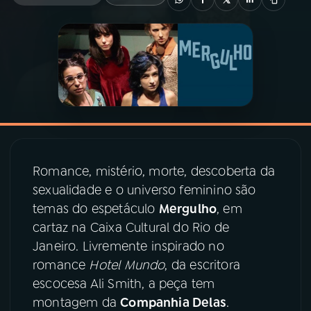
03
PROGRAMAÇÃO
04
PROGRAMAS
05
PODCASTS
Romance, mistério, morte, descoberta da
06
VIDEOCASTS
sexualidade e o universo feminino são
temas do espetáculo
Mergulho
, em
07
ÚLTIMAS
cartaz na Caixa Cultural do Rio de
Janeiro. Livremente inspirado no
08
PRÊMIO RÁDIO MEC
romance
Hotel Mundo
, da escritora
escocesa Ali Smith, a peça tem
montagem da
Companhia Delas
.
ACOMPANHE A RÁDIO MEC