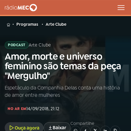
MENU
Programas
Arte Clube
Arte Clube
PODCAST
Amor, morte e universo
Buscar
na
feminino são temas da peça
Rádio
Buscar
"Mergulho"
MEC
Espetáculo da Companhia Delas conta uma história
Início
AO VIVO
de amor entre mulheres
01
INÍCIO
14/09/2018, 21:12
NO AR EM
Compartilhe
02
A RÁDIO
Baixar
Ouça agora