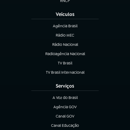
RNCP
(abre em nova aba)
Veículos
Agência Brasil
(abre em nova aba)
Rádio MEC
Rádio Nacional
(abre em nova aba)
Radioagência Nacional
(abre em nova aba)
TV Brasil
(abre em nova aba)
TV Brasil Internacional
(abre em nova aba)
Serviços
A Voz do Brasil
(abre em nova aba)
Agência GOV
(abre em nova aba)
Canal GOV
(abre em nova aba)
Canal Educação
(abre em nova aba)