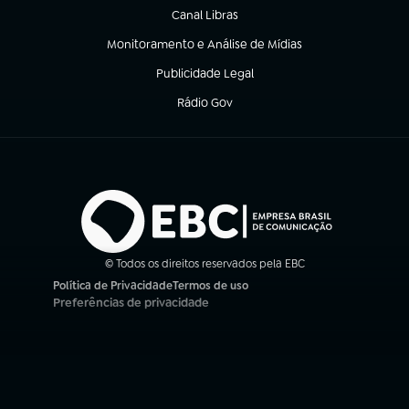
Canal Libras
(abre em nova aba)
Monitoramento e Análise de Mídias
(abre em nova aba)
Publicidade Legal
(abre em nova aba)
Rádio Gov
(abre em nova aba)
© Todos os direitos reservados pela EBC
Política de Privacidade
Termos de uso
(abre em nova aba)
(abre em nova aba)
Preferências de privacidade