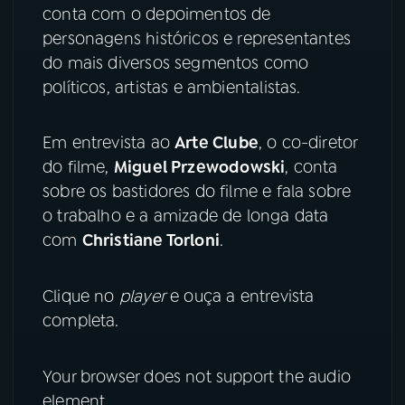
conta com o depoimentos de
personagens históricos e representantes
YouTube
Facebook
do mais diversos segmentos como
políticos, artistas e ambientalistas.
Instagram
X
TikTok
Em entrevista ao
Arte Clube
, o co-diretor
do filme,
Miguel Przewodowski
, conta
sobre os bastidores do filme e fala sobre
o trabalho e a amizade de longa data
com
Christiane Torloni
.
Clique no
player
e ouça a entrevista
completa.
Your browser does not support the audio
element.