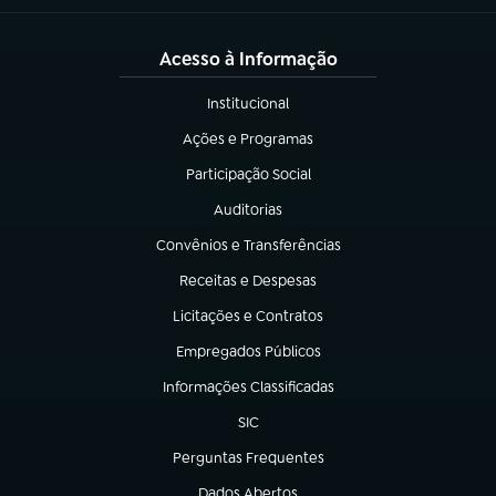
Acesso à Informação
Institucional
(abre em nova aba)
Ações e Programas
(abre em nova aba)
Participação Social
(abre em nova aba)
Auditorias
(abre em nova aba)
Convênios e Transferências
(abre em nova aba)
Receitas e Despesas
(abre em nova aba)
Licitações e Contratos
(abre em nova aba)
Empregados Públicos
(abre em nova aba)
Informações Classificadas
(abre em nova aba)
SIC
(abre em nova aba)
Perguntas Frequentes
(abre em nova aba)
Dados Abertos