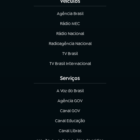
Veículos
Agência Brasil
(abre em nova aba)
Rádio MEC
Rádio Nacional
(abre em nova aba)
Radioagência Nacional
(abre em nova aba)
TV Brasil
(abre em nova aba)
TV Brasil Internacional
(abre em nova aba)
Serviços
A Voz do Brasil
(abre em nova aba)
Agência GOV
(abre em nova aba)
Canal GOV
(abre em nova aba)
Canal Educação
(abre em nova aba)
Canal Libras
(abre em nova aba)