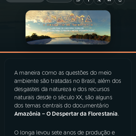
03
PROGRAMAÇÃO
04
PROGRAMAS
05
PODCASTS
A maneira como as questões do meio
06
VIDEOCASTS
ambiente são tratadas no Brasil, além dos
desgastes da natureza e dos recursos
07
ÚLTIMAS
naturais desde o século XX, são alguns
dos temas centrais do documentário
Amazônia – O Despertar da Florestania
.
08
PRÊMIO RÁDIO MEC
O longa levou sete anos de produção e
ACOMPANHE A RÁDIO MEC