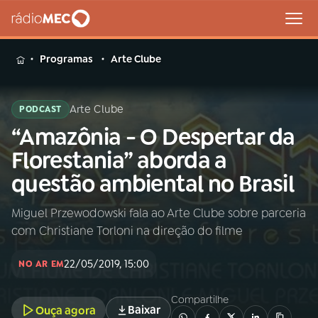
MENU
Programas
Arte Clube
Arte Clube
PODCAST
“Amazônia - O Despertar da
Buscar
na
Florestania” aborda a
Rádio
Buscar
questão ambiental no Brasil
MEC
Miguel Przewodowski fala ao Arte Clube sobre parceria
Início
AO VIVO
com Christiane Torloni na direção do filme
01
INÍCIO
22/05/2019, 15:00
NO AR EM
Compartilhe
02
A RÁDIO
Baixar
Ouça agora