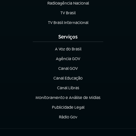
Radioagência Nacional
(abre em nova aba)
TV Brasil
(abre em nova aba)
TV Brasil Internacional
(abre em nova aba)
Serviços
A Voz do Brasil
(abre em nova aba)
Agência GOV
(abre em nova aba)
Canal GOV
(abre em nova aba)
Canal Educação
(abre em nova aba)
Canal Libras
(abre em nova aba)
Monitoramento e Análise de Mídias
(abre em nova aba)
Publicidade Legal
(abre em nova aba)
Rádio Gov
(abre em nova aba)