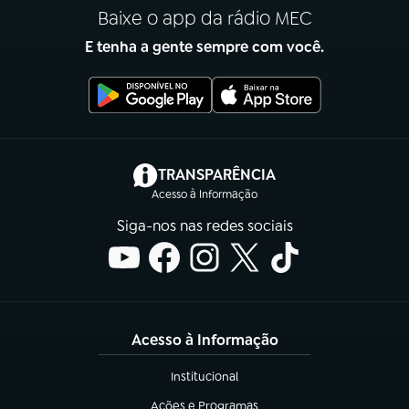
Baixe o app da rádio MEC
E tenha a gente sempre com você.
(abre em nova aba)
TRANSPARÊNCIA
Acesso à Informação
Siga-nos nas redes sociais
Acesso à Informação
Institucional
(abre em nova aba)
Ações e Programas