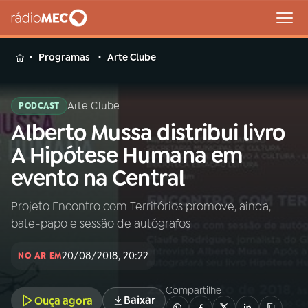
MENU
Programas
Arte Clube
Arte Clube
PODCAST
Alberto Mussa distribui livro
Buscar
na
A Hipótese Humana em
Rádio
Buscar
evento na Central
MEC
Projeto Encontro com Territórios promove, ainda,
Início
AO VIVO
bate-papo e sessão de autógrafos
01
INÍCIO
20/08/2018, 20:22
NO AR EM
Compartilhe
02
A RÁDIO
Baixar
Ouça agora