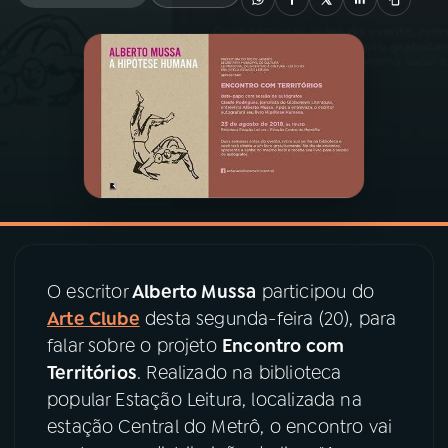
03
PROGRAMAÇÃO
04
PROGRAMAS
05
PODCASTS
06
VIDEOCASTS
O escritor
Alberto Mussa
participou do
07
ÚLTIMAS
Arte Clube
desta segunda-feira (20), para
falar sobre o projeto
Encontro com
Territórios
. Realizado na biblioteca
08
PRÊMIO RÁDIO MEC
popular Estação Leitura, localizada na
estação Central do Metrô, o encontro vai
ACOMPANHE A RÁDIO MEC