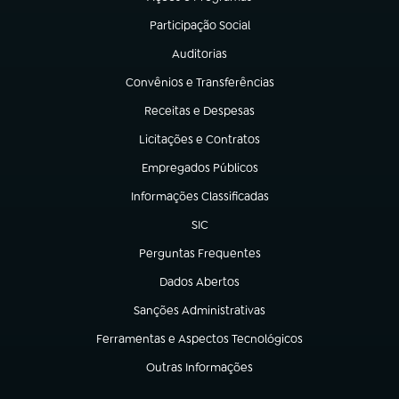
(abre em nova aba)
Participação Social
(abre em nova aba)
Auditorias
(abre em nova aba)
Convênios e Transferências
(abre em nova aba)
Receitas e Despesas
(abre em nova aba)
Licitações e Contratos
(abre em nova aba)
Empregados Públicos
(abre em nova aba)
Informações Classificadas
(abre em nova aba)
SIC
(abre em nova aba)
Perguntas Frequentes
(abre em nova aba)
Dados Abertos
(abre em nova aba)
Sanções Administrativas
(abre em nova aba)
Ferramentas e Aspectos Tecnológicos
(abre em nova aba)
Outras Informações
(abre em nova aba)