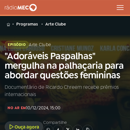
MENU
Programas
Arte Clube
Arte Clube
EPISÓDIO
"Adoráveis Paspalhas"
Buscar
na
mergulha na palhaçaria para
Rádio
Buscar
abordar questões femininas
MEC
Documentário de Ricardo Chreem recebe prêmios
Início
AO VIVO
internacionais
01
INÍCIO
10/12/2024, 15:00
NO AR EM
Compartilhe
02
A RÁDIO
Ouça agora