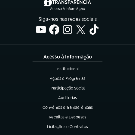
(abre em nova aba)
TRANSPARÊNCIA
Acesso à Informação
Siga-nos nas redes sociais
Acesso à Informação
Institucional
(abre em nova aba)
Ações e Programas
(abre em nova aba)
Participação Social
(abre em nova aba)
Auditorias
(abre em nova aba)
Convênios e Transferências
(abre em nova aba)
Receitas e Despesas
(abre em nova aba)
Licitações e Contratos
(abre em nova aba)