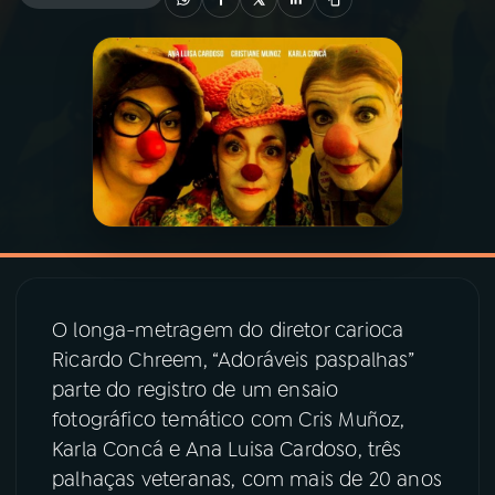
03
PROGRAMAÇÃO
04
PROGRAMAS
05
PODCASTS
06
VIDEOCASTS
O longa-metragem do diretor carioca
07
ÚLTIMAS
Ricardo Chreem, “Adoráveis paspalhas”
parte do registro de um ensaio
fotográfico temático com Cris Muñoz,
08
PRÊMIO RÁDIO MEC
Karla Concá e Ana Luisa Cardoso, três
palhaças veteranas, com mais de 20 anos
ACOMPANHE A RÁDIO MEC