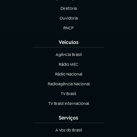
(abre em nova aba)
Diretoria
(abre em nova aba)
Ouvidoria
(abre em nova aba)
RNCP
(abre em nova aba)
Veículos
Agência Brasil
(abre em nova aba)
Rádio MEC
Rádio Nacional
(abre em nova aba)
Radioagência Nacional
(abre em nova aba)
TV Brasil
(abre em nova aba)
TV Brasil Internacional
(abre em nova aba)
Serviços
A Voz do Brasil
(abre em nova aba)