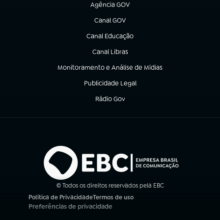
Agência GOV
(abre em nova aba)
Canal GOV
(abre em nova aba)
Canal Educação
(abre em nova aba)
Canal Libras
(abre em nova aba)
Monitoramento e Análise de Mídias
(abre em nova aba)
Publicidade Legal
(abre em nova aba)
Rádio Gov
(abre em nova aba)
© Todos os direitos reservados pela EBC
Política de Privacidade
Termos de uso
(abre em nova aba)
(abre em nova aba)
Preferências de privacidade