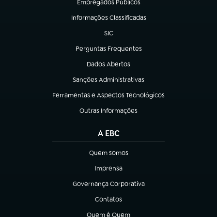
Empregados Públicos
(abre em nova aba)
Informações Classificadas
(abre em nova aba)
SIC
(abre em nova aba)
Perguntas Frequentes
(abre em nova aba)
Dados Abertos
(abre em nova aba)
Sanções Administrativas
(abre em nova aba)
Ferramentas e Aspectos Tecnológicos
(abre em nova aba)
Outras Informações
(abre em nova aba)
A EBC
Quem somos
(abre em nova aba)
Imprensa
(abre em nova aba)
Governança Corporativa
(abre em nova aba)
Contatos
(abre em nova aba)
Quem é Quem