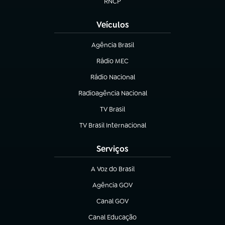
RNCP
(abre em nova aba)
Veículos
Agência Brasil
(abre em nova aba)
Rádio MEC
Rádio Nacional
(abre em nova aba)
Radioagência Nacional
(abre em nova aba)
TV Brasil
(abre em nova aba)
TV Brasil Internacional
(abre em nova aba)
Serviços
A Voz do Brasil
(abre em nova aba)
Agência GOV
(abre em nova aba)
Canal GOV
(abre em nova aba)
Canal Educação
(abre em nova aba)