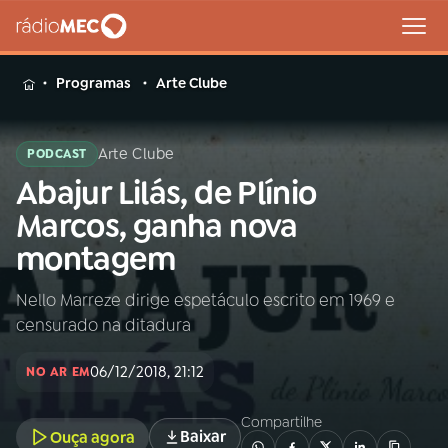
MENU
Programas
Arte Clube
Arte Clube
PODCAST
Abajur Lilás, de Plínio
Buscar
na
Marcos, ganha nova
Rádio
Buscar
montagem
MEC
Nello Marreze dirige espetáculo escrito em 1969 e
Início
AO VIVO
censurado na ditadura
01
INÍCIO
06/12/2018, 21:12
NO AR EM
Compartilhe
02
A RÁDIO
Baixar
Ouça agora