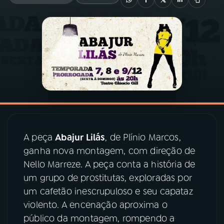
03
PROGRAMAÇÃO
04
PROGRAMAS
05
PODCASTS
06
VIDEOCASTS
A peça
Abajur Lilás
, de Plínio Marcos,
ganha nova montagem, com direção de
07
ÚLTIMAS
Nello Marreze. A peça conta a história de
um grupo de prostitutas, exploradas por
08
PRÊMIO RÁDIO MEC
um cafetão inescrupuloso e seu capataz
violento. A encenação aproxima o
público da montagem, rompendo a
ACOMPANHE A RÁDIO MEC