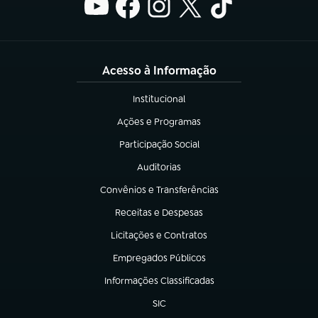
Acesso à Informação
Institucional
(abre em nova aba)
Ações e Programas
(abre em nova aba)
Participação Social
(abre em nova aba)
Auditorias
(abre em nova aba)
Convênios e Transferências
(abre em nova aba)
Receitas e Despesas
(abre em nova aba)
Licitações e Contratos
(abre em nova aba)
Empregados Públicos
(abre em nova aba)
Informações Classificadas
(abre em nova aba)
SIC
(abre em nova aba)