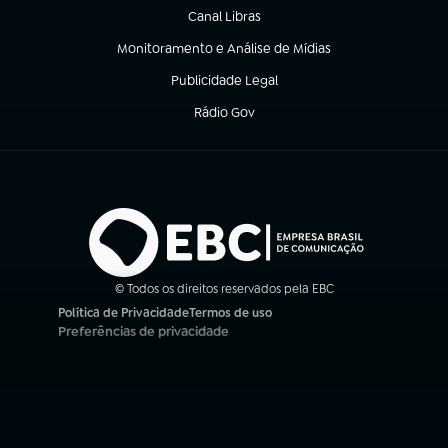
Canal Libras
(abre em nova aba)
Monitoramento e Análise de Mídias
(abre em nova aba)
Publicidade Legal
(abre em nova aba)
Rádio Gov
(abre em nova aba)
© Todos os direitos reservados pela EBC
Política de Privacidade
Termos de uso
(abre em nova aba)
(abre em nova aba)
Preferências de privacidade