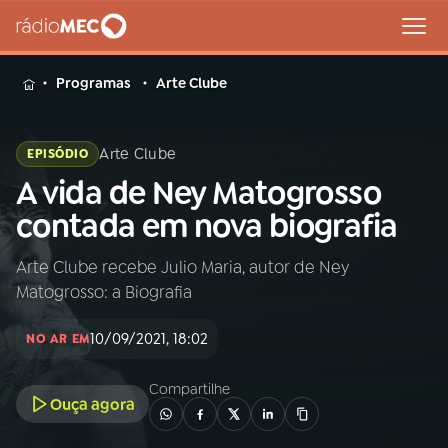
MENU
Programas
Arte Clube
Arte Clube
EPISÓDIO
A vida de Ney Matogrosso
Buscar
na
contada em nova biografia
Rádio
Buscar
MEC
Arte Clube recebe Julio Maria, autor de Ney
Matogrosso: a Biografia
Início
AO VIVO
10/09/2021, 18:02
NO AR EM
01
INÍCIO
Compartilhe
Ouça agora
02
A RÁDIO