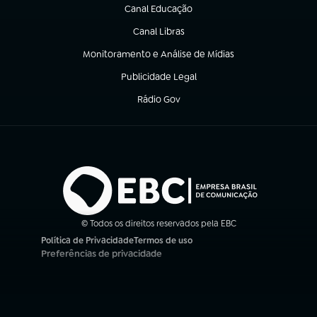
Canal Educação
(abre em nova aba)
Canal Libras
(abre em nova aba)
Monitoramento e Análise de Mídias
(abre em nova aba)
Publicidade Legal
(abre em nova aba)
Rádio Gov
(abre em nova aba)
© Todos os direitos reservados pela EBC
Política de Privacidade
Termos de uso
(abre em nova aba)
(abre em nova aba)
Preferências de privacidade