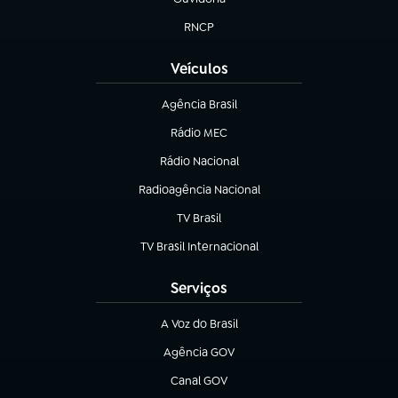
(abre em nova aba)
RNCP
(abre em nova aba)
Veículos
Agência Brasil
(abre em nova aba)
Rádio MEC
Rádio Nacional
(abre em nova aba)
Radioagência Nacional
(abre em nova aba)
TV Brasil
(abre em nova aba)
TV Brasil Internacional
(abre em nova aba)
Serviços
A Voz do Brasil
(abre em nova aba)
Agência GOV
(abre em nova aba)
Canal GOV
(abre em nova aba)