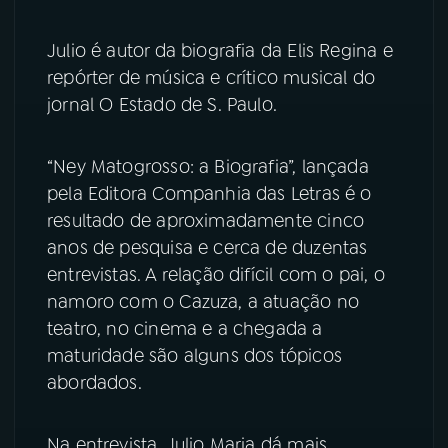
YouTube
Facebook
Julio é autor da biografia da Elis Regina e
repórter de música e crítico musical do
Instagram
X
jornal O Estado de S. Paulo.
TikTok
“Ney Matogrosso: a Biografia”, lançada
pela Editora Companhia das Letras é o
resultado de aproximadamente cinco
anos de pesquisa e cerca de duzentas
entrevistas. A relação difícil com o pai, o
namoro com o Cazuza, a atuação no
teatro, no cinema e a chegada a
maturidade são alguns dos tópicos
abordados.
Na entrevista, Julio Maria dá mais