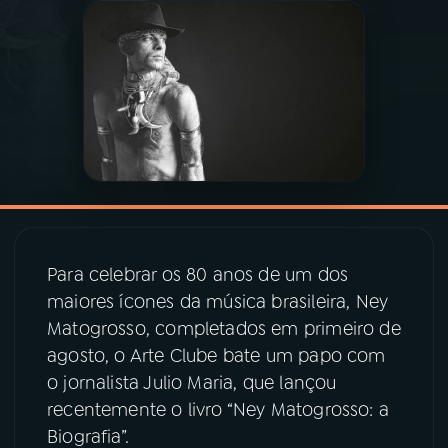
03
PROGRAMAÇÃO
04
PROGRAMAS
05
PODCASTS
06
VIDEOCASTS
Para celebrar os 80 anos de um dos
maiores ícones da música brasileira, Ney
07
ÚLTIMAS
Matogrosso, completados em primeiro de
agosto, o Arte Clube bate um papo com
08
PRÊMIO RÁDIO MEC
o jornalista Julio Maria, que lançou
recentemente o livro “Ney Matogrosso: a
Biografia”.
ACOMPANHE A RÁDIO MEC