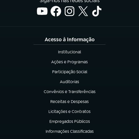
Siga-nos nas redes sociais
Acesso à Informação
Institucional
(abre em nova aba)
Ações e Programas
(abre em nova aba)
Participação Social
(abre em nova aba)
Auditorias
(abre em nova aba)
Convênios e Transferências
(abre em nova aba)
Receitas e Despesas
(abre em nova aba)
Licitações e Contratos
(abre em nova aba)
Empregados Públicos
(abre em nova aba)
Informações Classificadas
(abre em nova aba)