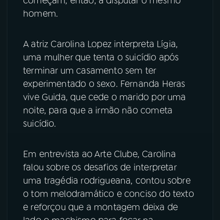
começam, então, a disputar o mesmo
homem.
YouTube
Facebook
A atriz Carolina Lopez interpreta Lígia,
Instagram
X
uma mulher que tenta o suicídio após
terminar um casamento sem ter
TikTok
experimentado o sexo. Fernanda Heras
vive Guida, que cede o marido por uma
noite, para que a irmão não cometa
suicídio.
Em entrevista ao Arte Clube, Carolina
falou sobre os desafios de interpretar
uma tragédia rodrigueana, contou sobre
o tom melodramático e conciso do texto
e reforçou que a montagem deixa de