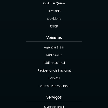
Quem é Quem
(abre em nova aba)
Diretoria
(abre em nova aba)
Ouvidoria
(abre em nova aba)
RNCP
(abre em nova aba)
Veículos
Agência Brasil
(abre em nova aba)
Rádio MEC
Rádio Nacional
(abre em nova aba)
Radioagência Nacional
(abre em nova aba)
TV Brasil
(abre em nova aba)
TV Brasil Internacional
(abre em nova aba)
Serviços
A Voz do Brasil