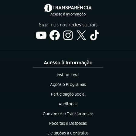
(abre em nova aba)
TRANSPARÊNCIA
Acesso à Informação
Siga-nos nas redes sociais
Acesso à Informação
Institucional
(abre em nova aba)
Ações e Programas
(abre em nova aba)
Participação Social
(abre em nova aba)
Auditorias
(abre em nova aba)
Convênios e Transferências
(abre em nova aba)
Receitas e Despesas
(abre em nova aba)
Licitações e Contratos
(abre em nova aba)