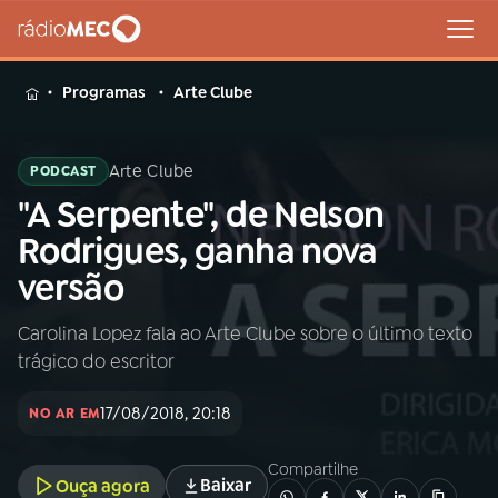
MENU
Programas
Arte Clube
Arte Clube
PODCAST
"A Serpente", de Nelson
Buscar
na
Rodrigues, ganha nova
Rádio
Buscar
versão
MEC
Carolina Lopez fala ao Arte Clube sobre o último texto
Início
AO VIVO
trágico do escritor
01
INÍCIO
17/08/2018, 20:18
NO AR EM
Compartilhe
02
A RÁDIO
Baixar
Ouça agora