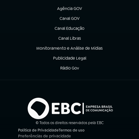
(abre em nova aba)
Agência GOV
(abre em nova aba)
Canal GOV
(abre em nova aba)
Canal Educação
(abre em nova aba)
Canal Libras
(abre em nova aba)
Monitoramento e Análise de Mídias
(abre em nova aba)
Publicidade Legal
(abre em nova aba)
Rádio Gov
(abre em nova aba)
© Todos os direitos reservados pela EBC
Política de Privacidade
Termos de uso
(abre em nova aba)
(abre em nova aba)
Preferências de privacidade