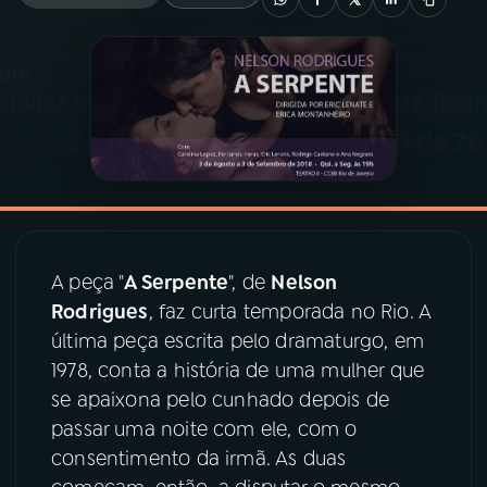
03
PROGRAMAÇÃO
04
PROGRAMAS
05
PODCASTS
06
VIDEOCASTS
A peça "
A Serpente
", de
Nelson
Rodrigues
, faz curta temporada no Rio. A
última peça escrita pelo dramaturgo, em
07
ÚLTIMAS
1978, conta a história de uma mulher que
se apaixona pelo cunhado depois de
08
PRÊMIO RÁDIO MEC
passar uma noite com ele, com o
consentimento da irmã. As duas
ACOMPANHE A RÁDIO MEC