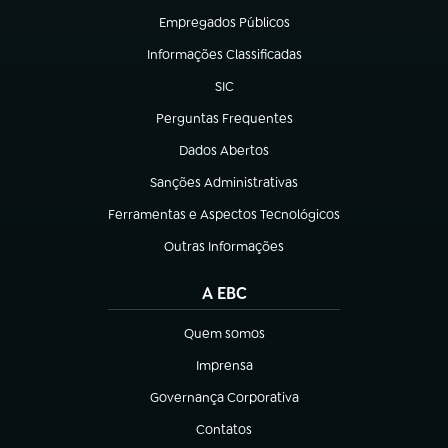
Empregados Públicos
(abre em nova aba)
Informações Classificadas
(abre em nova aba)
SIC
(abre em nova aba)
Perguntas Frequentes
(abre em nova aba)
Dados Abertos
(abre em nova aba)
Sanções Administrativas
(abre em nova aba)
Ferramentas e Aspectos Tecnológicos
(abre em nova aba)
Outras Informações
(abre em nova aba)
A EBC
Quem somos
(abre em nova aba)
Imprensa
(abre em nova aba)
Governança Corporativa
(abre em nova aba)
Contatos
(abre em nova aba)