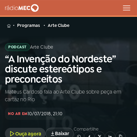
MENU
Programas
Arte Clube
Arte Clube
PODCAST
“A Invenção do Nordeste”
Buscar
na
discute estereótipos e
Rádio
Buscar
preconceitos
MEC
Mateus Cardoso fala ao Arte Clube sobre peça em
Início
AO VIVO
cartaz no Rio
01
INÍCIO
10/07/2018, 21:10
NO AR EM
Compartilhe
02
A RÁDIO
Baixar
Ouça agora