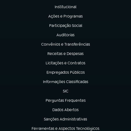
Institucional
(abre em nova aba)
Ações e Programas
(abre em nova aba)
Participação Social
(abre em nova aba)
Auditorias
(abre em nova aba)
Convênios e Transferências
(abre em nova aba)
Receitas e Despesas
(abre em nova aba)
Licitações e Contratos
(abre em nova aba)
Empregados Públicos
(abre em nova aba)
Informações Classificadas
(abre em nova aba)
SIC
(abre em nova aba)
Perguntas Frequentes
(abre em nova aba)
Dados Abertos
(abre em nova aba)
Sanções Administrativas
(abre em nova aba)
Ferramentas e Aspectos Tecnológicos
(abre em nova aba)