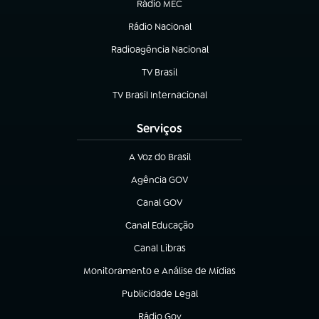
Rádio MEC
Rádio Nacional
(abre em nova aba)
Radioagência Nacional
(abre em nova aba)
TV Brasil
(abre em nova aba)
TV Brasil Internacional
(abre em nova aba)
Serviços
A Voz do Brasil
(abre em nova aba)
Agência GOV
(abre em nova aba)
Canal GOV
(abre em nova aba)
Canal Educação
(abre em nova aba)
Canal Libras
(abre em nova aba)
Monitoramento e Análise de Mídias
(abre em nova aba)
Publicidade Legal
(abre em nova aba)
Rádio Gov