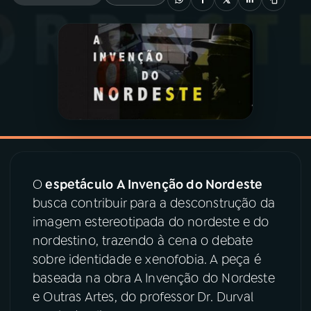
03
PROGRAMAÇÃO
04
PROGRAMAS
05
PODCASTS
06
VIDEOCASTS
O
espetáculo
A Invenção do Nordeste
busca contribuir para a desconstrução da
07
ÚLTIMAS
imagem estereotipada do nordeste e do
nordestino, trazendo à cena o debate
sobre identidade e xenofobia. A peça é
08
PRÊMIO RÁDIO MEC
baseada na obra A Invenção do Nordeste
e Outras Artes, do professor Dr. Durval
ACOMPANHE A RÁDIO MEC