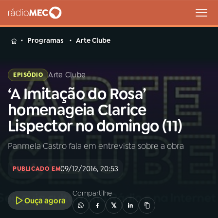
MENU
Programas
Arte Clube
Arte Clube
EPISÓDIO
‘A Imitação do Rosa’
Buscar
na
homenageia Clarice
Rádio
Buscar
Lispector no domingo (11)
MEC
Panmela Castro fala em entrevista sobre a obra
Início
AO VIVO
09/12/2016, 20:53
PUBLICADO EM
01
INÍCIO
Compartilhe
Ouça agora
02
A RÁDIO