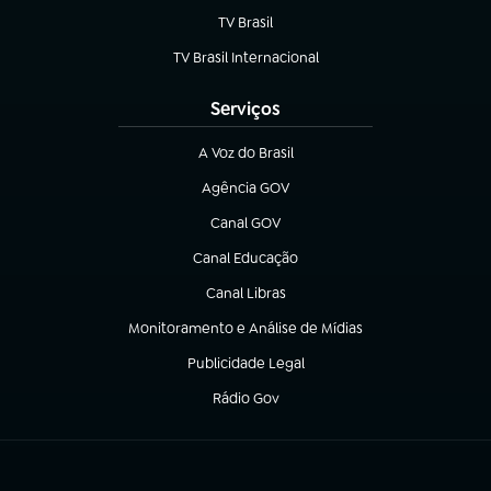
TV Brasil
(abre em nova aba)
TV Brasil Internacional
(abre em nova aba)
Serviços
A Voz do Brasil
(abre em nova aba)
Agência GOV
(abre em nova aba)
Canal GOV
(abre em nova aba)
Canal Educação
(abre em nova aba)
Canal Libras
(abre em nova aba)
Monitoramento e Análise de Mídias
(abre em nova aba)
Publicidade Legal
(abre em nova aba)
Rádio Gov
(abre em nova aba)