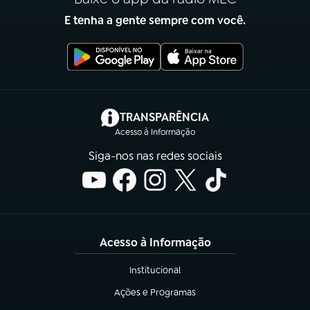
E tenha a gente sempre com você.
(abre em nova aba)
TRANSPARÊNCIA
Acesso à Informação
Siga-nos nas redes sociais
Acesso à Informação
Institucional
(abre em nova aba)
Ações e Programas
(abre em nova aba)