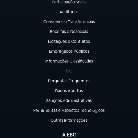
Participação Social
(abre em nova aba)
Auditorias
(abre em nova aba)
Convênios e Transferências
(abre em nova aba)
Receitas e Despesas
(abre em nova aba)
Licitações e Contratos
(abre em nova aba)
Empregados Públicos
(abre em nova aba)
Informações Classificadas
(abre em nova aba)
SIC
(abre em nova aba)
Perguntas Frequentes
(abre em nova aba)
Dados Abertos
(abre em nova aba)
Sanções Administrativas
(abre em nova aba)
Ferramentas e Aspectos Tecnológicos
(abre em nova aba)
Outras Informações
(abre em nova aba)
A EBC