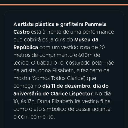
03
PROGRAMAÇÃO
A artista plástica e grafiteira Panmela
Castro
está à frente de uma performance
04
PROGRAMAS
que cobrirá os jardins do
Museu da
República
com um vestido rosa de 20
05
PODCASTS
metros de comprimento e 600m de
tecido. O trabalho foi costurado pela mãe
da artista, dona Elisabeth, e faz parte da
06
VIDEOCASTS
mostra “Somos Todos Clarice”, que
começa no
dia 11 de dezembro
,
dia do
07
ÚLTIMAS
aniversário de Clarice Lispector
. No dia
10, às 17h, Dona Elizabeth irá vestir a filha
08
PRÊMIO RÁDIO MEC
como o ato simbólico de passar adiante
o conhecimento.
ACOMPANHE A RÁDIO MEC