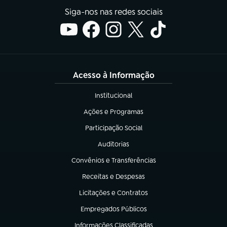
Siga-nos nas redes sociais
Acesso à Informação
Institucional
(abre em nova aba)
Ações e Programas
(abre em nova aba)
Participação Social
(abre em nova aba)
Auditorias
(abre em nova aba)
Convênios e Transferências
(abre em nova aba)
Receitas e Despesas
(abre em nova aba)
Licitações e Contratos
(abre em nova aba)
Empregados Públicos
(abre em nova aba)
Informações Classificadas