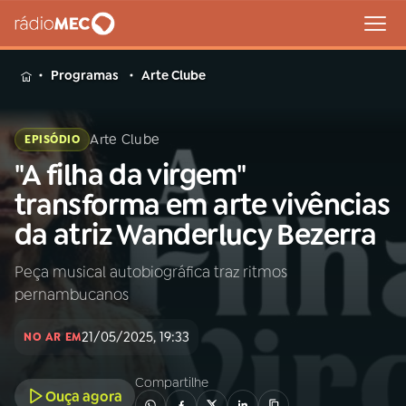
MENU
Programas
Arte Clube
Arte Clube
EPISÓDIO
"A filha da virgem"
Buscar
na
transforma em arte vivências
Rádio
Buscar
da atriz Wanderlucy Bezerra
MEC
Peça musical autobiográfica traz ritmos
Início
AO VIVO
pernambucanos
01
INÍCIO
21/05/2025, 19:33
NO AR EM
Compartilhe
02
A RÁDIO
Ouça agora