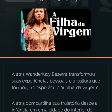
03
PROGRAMAÇÃO
04
PROGRAMAS
05
PODCASTS
06
VIDEOCASTS
A atriz Wanderlucy Bezerra transformou
07
ÚLTIMAS
suas experiências pessoais e a cultura que
formou, no espetáculo "A filha da virgem".
08
PRÊMIO RÁDIO MEC
A atriz compartilha sua trajetória desde a
infância em uma cidade do interior de
ACOMPANHE A RÁDIO MEC