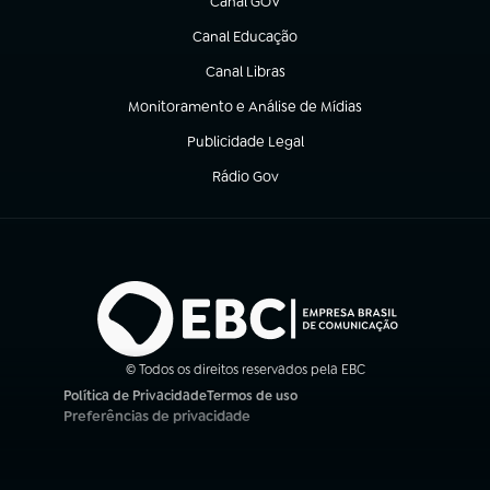
Canal GOV
(abre em nova aba)
Canal Educação
(abre em nova aba)
Canal Libras
(abre em nova aba)
Monitoramento e Análise de Mídias
(abre em nova aba)
Publicidade Legal
(abre em nova aba)
Rádio Gov
(abre em nova aba)
© Todos os direitos reservados pela EBC
Política de Privacidade
Termos de uso
(abre em nova aba)
(abre em nova aba)
Preferências de privacidade