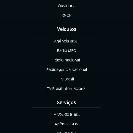
Ouvidoria
(abre em nova aba)
RNCP
(abre em nova aba)
Veículos
Agência Brasil
(abre em nova aba)
Rádio MEC
Rádio Nacional
(abre em nova aba)
Radioagência Nacional
(abre em nova aba)
TV Brasil
(abre em nova aba)
TV Brasil Internacional
(abre em nova aba)
Serviços
A Voz do Brasil
(abre em nova aba)
Agência GOV
(abre em nova aba)