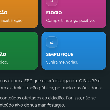
ÇÃO
ELOGIO
 insatisfação.
Compartilhe algo positivo.
ÇÃO
SIMPLIFIQUE
dido.
Sugira melhorias.
 mas é com a EBC que estará dialogando. O Fala.BR é
m a administração pública, por meio das Ouvidorias.
 conteúdos ofertados ao cidadão. Por isso, não se
onteúdo alvo de sua manifestação.