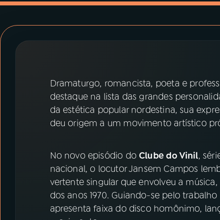
07
ÚLTIMAS
08
PRÊMIO RÁDIO MEC
ACOMPANHE A RÁDIO MEC
Dramaturgo, romancista, poeta e professo
YouTube
Facebook
destaque na lista das grandes personalida
da estética popular nordestina, sua expre
Instagram
X
deu origem a um movimento artístico pró
TikTok
No novo episódio do
Clube do Vinil
, sé
nacional, o locutor Jansem Campos lemb
vertente singular que envolveu a música, a
dos anos 1970. Guiando-se pelo trabalho 
apresenta faixa do disco homônimo, lança