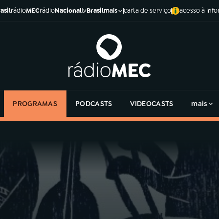
asil
rádio
MEC
rádio
Nacional
tv
Brasil
carta de serviço
acesso à inf
mais
PROGRAMAS
PODCASTS
VIDEOCASTS
mais