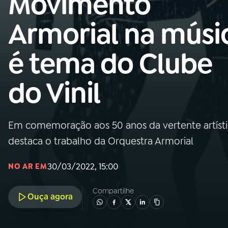
Movimento
MEC
Armorial na músi
01
INÍCIO
é tema do Clube
02
A RÁDIO
do Vinil
03
PROGRAMAÇÃO
Em comemoração aos 50 anos da vertente artístic
04
PROGRAMAS
destaca o trabalho da Orquestra Armorial
05
PODCASTS
30/03/2022, 15:00
NO AR EM
Compartilhe
Ouça agora
06
VIDEOCASTS