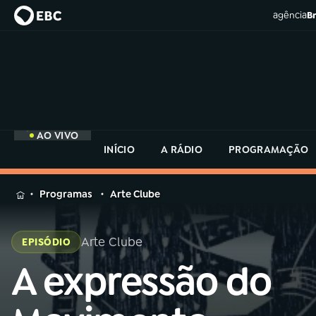
agência
Br
AO VIVO
INÍCIO
A RÁDIO
PROGRAMAÇÃO
MENU
Programas
Arte Clube
Buscar
na
Arte Clube
EPISÓDIO
Rádio
Buscar
MEC
A expressão do
Buscar
na
Rádio
Início
AO VIVO