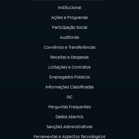
Institucional
(abre em nova aba)
Ações e Programas
(abre em nova aba)
Participação Social
(abre em nova aba)
Auditorias
(abre em nova aba)
Convênios e Transferências
(abre em nova aba)
Receitas e Despesas
(abre em nova aba)
Licitações e Contratos
(abre em nova aba)
Empregados Públicos
(abre em nova aba)
Informações Classificadas
(abre em nova aba)
SIC
(abre em nova aba)
Perguntas Frequentes
(abre em nova aba)
Dados Abertos
(abre em nova aba)
Sanções Administrativas
(abre em nova aba)
Ferramentas e Aspectos Tecnológicos
(abre em nova aba)