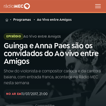
MENU
Programas
Ao Vivo entre Amigos
Ao Vivo entre Amigos
EPISÓDIO
Guinga e Anna Paes são os
Buscar
na
convidados do Ao vivo entre
Rádio
Buscar
Amigos
MEC
Show do violonista e compositor carioca e da cantora
Início
AO VIVO
baiana, com entrada franca, acontece na Rádio MEC
nesta semana
01
INÍCIO
11/07/2017, 21:00
NO AR EM
02
A RÁDIO
Compartilhe