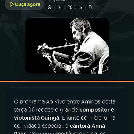
Ouça agora
03
PROGRAMAÇÃO
04
PROGRAMAS
05
PODCASTS
06
VIDEOCASTS
07
ÚLTIMAS
O programa Ao Vivo entre Amigos desta
terça (11) recebe o grande
compositor e
08
PRÊMIO RÁDIO MEC
violonista Guinga
. E junto com ele, uma
convidada especial: a
cantora
Anna
Paes
. Com um repertório diverso, os
ACOMPANHE A RÁDIO MEC