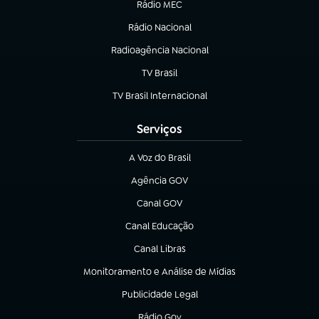
Rádio MEC
Rádio Nacional
(abre em nova aba)
Radioagência Nacional
(abre em nova aba)
TV Brasil
(abre em nova aba)
TV Brasil Internacional
(abre em nova aba)
Serviços
A Voz do Brasil
(abre em nova aba)
Agência GOV
(abre em nova aba)
Canal GOV
(abre em nova aba)
Canal Educação
(abre em nova aba)
Canal Libras
(abre em nova aba)
Monitoramento e Análise de Mídias
(abre em nova aba)
Publicidade Legal
(abre em nova aba)
Rádio Gov