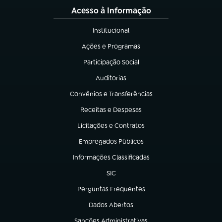
Acesso à Informação
Institucional
(abre em nova aba)
Ações e Programas
(abre em nova aba)
Participação Social
(abre em nova aba)
Auditorias
(abre em nova aba)
Convênios e Transferências
(abre em nova aba)
Receitas e Despesas
(abre em nova aba)
Licitações e Contratos
(abre em nova aba)
Empregados Públicos
(abre em nova aba)
Informações Classificadas
(abre em nova aba)
SIC
(abre em nova aba)
Perguntas Frequentes
(abre em nova aba)
Dados Abertos
(abre em nova aba)
Sanções Administrativas