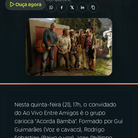
Ouça agora
03
PROGRAMAÇÃO
04
PROGRAMAS
05
PODCASTS
06
VIDEOCASTS
07
ÚLTIMAS
Nesta quinta-feira (21), 17h, o convidado
do Ao Vivo Entre Amigos é o grupo
08
PRÊMIO RÁDIO MEC
carioca "Acorda Bamba". Formado por Gui
Guimarães (Voz e cavaco), Rodrigo
Sebastian (Baixo e voz), Jean Phillippe
ACOMPANHE A RÁDIO MEC