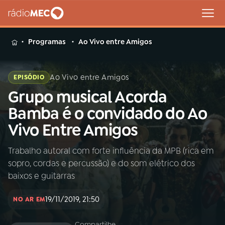
MENU
Programas
Ao Vivo entre Amigos
Ao Vivo entre Amigos
EPISÓDIO
Grupo musical Acorda
Buscar
na
Bamba é o convidado do Ao
Rádio
Buscar
Vivo Entre Amigos
MEC
Trabalho autoral com forte influência da MPB (rica em
Início
AO VIVO
sopro, cordas e percussão) e do som elétrico dos
baixos e guitarras
01
INÍCIO
19/11/2019, 21:50
NO AR EM
02
A RÁDIO
Compartilhe