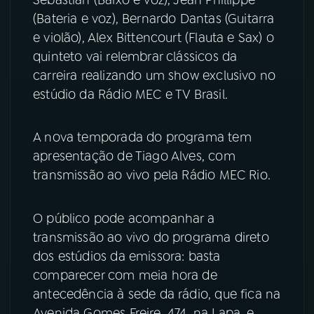
(Bateria e voz), Bernardo Dantas (Guitarra
YouTube
Facebook
e violão), Alex Bittencourt (Flauta e Sax) o
quinteto vai relembrar clássicos da
Instagram
X
carreira realizando um show exclusivo no
estúdio da Rádio MEC e TV Brasil.
TikTok
A nova temporada do programa tem
apresentação de Tiago Alves, com
transmissão ao vivo pela Rádio MEC Rio.
O público pode acompanhar a
transmissão ao vivo do programa direto
dos estúdios da emissora: basta
comparecer com meia hora de
antecedência à sede da rádio, que fica na
Avenida Gomes Freire, 474, na Lapa, e