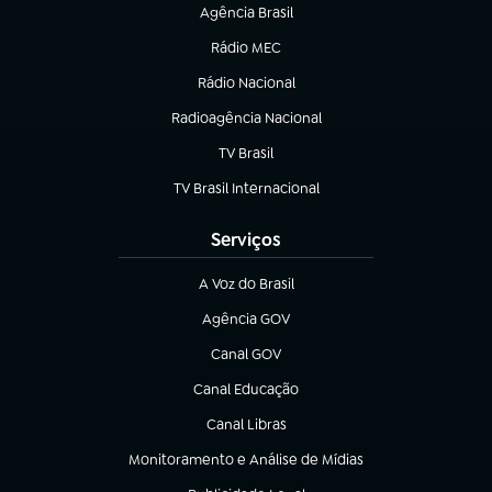
Agência Brasil
(abre em nova aba)
Rádio MEC
Rádio Nacional
(abre em nova aba)
Radioagência Nacional
(abre em nova aba)
TV Brasil
(abre em nova aba)
TV Brasil Internacional
(abre em nova aba)
Serviços
A Voz do Brasil
(abre em nova aba)
Agência GOV
(abre em nova aba)
Canal GOV
(abre em nova aba)
Canal Educação
(abre em nova aba)
Canal Libras
(abre em nova aba)
Monitoramento e Análise de Mídias
(abre em nova aba)