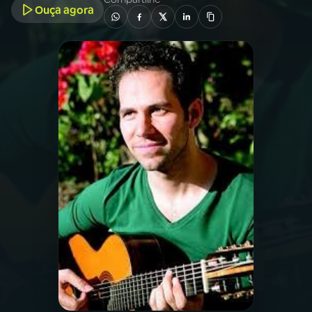
Ouça agora
03
PROGRAMAÇÃO
04
PROGRAMAS
05
PODCASTS
06
VIDEOCASTS
07
ÚLTIMAS
08
PRÊMIO RÁDIO MEC
ACOMPANHE A RÁDIO MEC