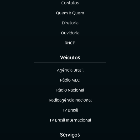
Contatos
(abre em nova aba)
Quem é Quem
(abre em nova aba)
Diretoria
(abre em nova aba)
Ouvidoria
(abre em nova aba)
RNCP
(abre em nova aba)
Veículos
Agência Brasil
(abre em nova aba)
Rádio MEC
Rádio Nacional
(abre em nova aba)
Radioagência Nacional
(abre em nova aba)
TV Brasil
(abre em nova aba)
TV Brasil Internacional
(abre em nova aba)
Serviços