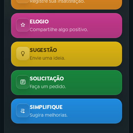
Registre sua insatisfação.
ELOGIO
Compartilhe algo positivo.
SUGESTÃO
Envie uma ideia.
SOLICITAÇÃO
Faça um pedido.
SIMPLIFIQUE
Sugira melhorias.