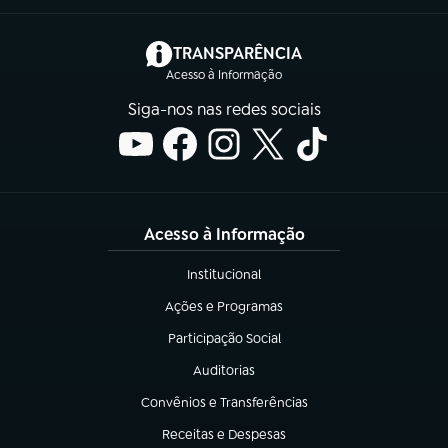
(abre em nova aba)
TRANSPARÊNCIA
Acesso à Informação
Siga-nos nas redes sociais
Acesso à Informação
Institucional
(abre em nova aba)
Ações e Programas
(abre em nova aba)
Participação Social
(abre em nova aba)
Auditorias
(abre em nova aba)
Convênios e Transferências
(abre em nova aba)
Receitas e Despesas
(abre em nova aba)