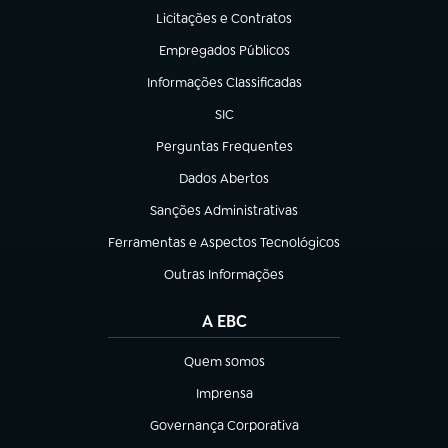
Licitações e Contratos
(abre em nova aba)
Empregados Públicos
(abre em nova aba)
Informações Classificadas
(abre em nova aba)
SIC
(abre em nova aba)
Perguntas Frequentes
(abre em nova aba)
Dados Abertos
(abre em nova aba)
Sanções Administrativas
(abre em nova aba)
Ferramentas e Aspectos Tecnológicos
(abre em nova aba)
Outras Informações
(abre em nova aba)
A EBC
Quem somos
(abre em nova aba)
Imprensa
(abre em nova aba)
Governança Corporativa
(abre em nova aba)