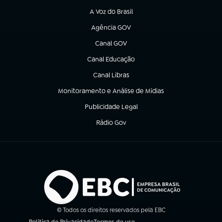
A Voz do Brasil
(abre em nova aba)
Agência GOV
(abre em nova aba)
Canal GOV
(abre em nova aba)
Canal Educação
(abre em nova aba)
Canal Libras
(abre em nova aba)
Monitoramento e Análise de Mídias
(abre em nova aba)
Publicidade Legal
(abre em nova aba)
Rádio Gov
(abre em nova aba)
© Todos os direitos reservados pela EBC