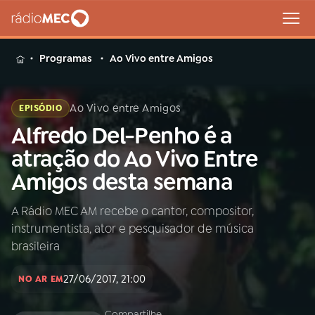
MENU
Programas
Ao Vivo entre Amigos
Ao Vivo entre Amigos
EPISÓDIO
Alfredo Del-Penho é a
Buscar
na
atração do Ao Vivo Entre
Rádio
Buscar
Amigos desta semana
MEC
A Rádio MEC AM recebe o cantor, compositor,
Início
AO VIVO
instrumentista, ator e pesquisador de música
brasileira
01
INÍCIO
27/06/2017, 21:00
NO AR EM
02
A RÁDIO
Compartilhe