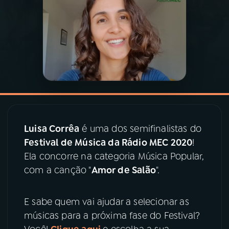
03
PROGRAMAÇÃO
04
PROGRAMAS
05
PODCASTS
06
VIDEOCASTS
Luisa Corrêa
é uma dos semifinalistas do
Festival de Música da Rádio MEC 2020
!
Ela concorre na categoria Música Popular,
07
ÚLTIMAS
com a canção "
Amor de Salão
".
08
PRÊMIO RÁDIO MEC
E sabe quem vai ajudar a selecionar as
músicas para a próxima fase do Festival?
ACOMPANHE A RÁDIO MEC