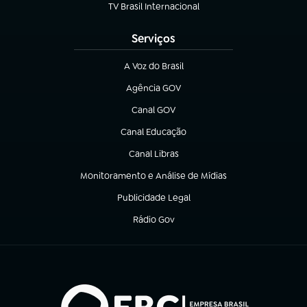
TV Brasil Internacional
(abre em nova aba)
Serviços
A Voz do Brasil
(abre em nova aba)
Agência GOV
(abre em nova aba)
Canal GOV
(abre em nova aba)
Canal Educação
(abre em nova aba)
Canal Libras
(abre em nova aba)
Monitoramento e Análise de Mídias
(abre em nova aba)
Publicidade Legal
(abre em nova aba)
Rádio Gov
(abre em nova aba)