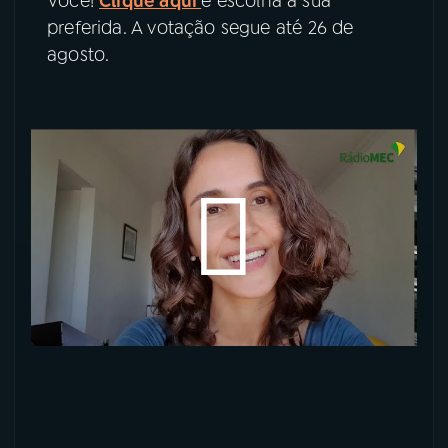
Você!
Clique aqui
e escolha a sua
preferida. A votação segue até 26 de
YouTube
Facebook
agosto.
Instagram
X
TikTok