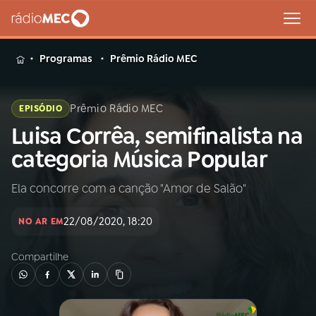
MENU
Programas
Prêmio Rádio MEC
Prêmio Rádio MEC
EPISÓDIO
Luisa Corrêa, semifinalista na
Buscar
na
categoria Música Popular
Rádio
Buscar
MEC
Ela concorre com a canção "Amor de Salão"
Início
AO VIVO
22/08/2020, 18:20
NO AR EM
Compartilhe
01
INÍCIO
02
A RÁDIO