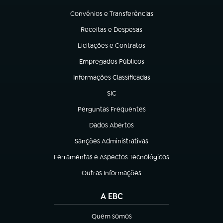
(abre em nova aba)
Convênios e Transferências
(abre em nova aba)
Receitas e Despesas
(abre em nova aba)
Licitações e Contratos
(abre em nova aba)
Empregados Públicos
(abre em nova aba)
Informações Classificadas
(abre em nova aba)
SIC
(abre em nova aba)
Perguntas Frequentes
(abre em nova aba)
Dados Abertos
(abre em nova aba)
Sanções Administrativas
(abre em nova aba)
Ferramentas e Aspectos Tecnológicos
(abre em nova aba)
Outras Informações
(abre em nova aba)
A EBC
Quem somos
(abre em nova aba)