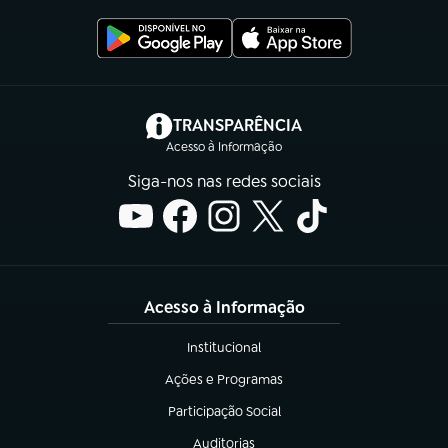
(abre em nova aba)
TRANSPARÊNCIA
Acesso à Informação
Siga-nos nas redes sociais
Acesso à Informação
Institucional
(abre em nova aba)
Ações e Programas
(abre em nova aba)
Participação Social
(abre em nova aba)
Auditorias